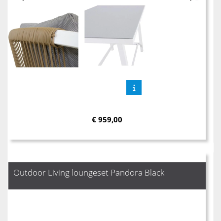
€
959,00
Outdoor Living loungeset Pandora Black