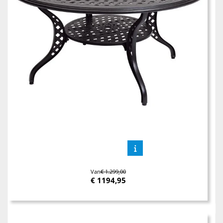
Van
€ 1.299,00
€
1194,95