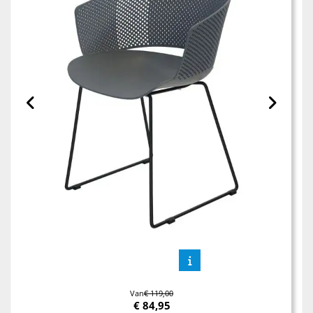
Van
€ 119,00
€
84,95