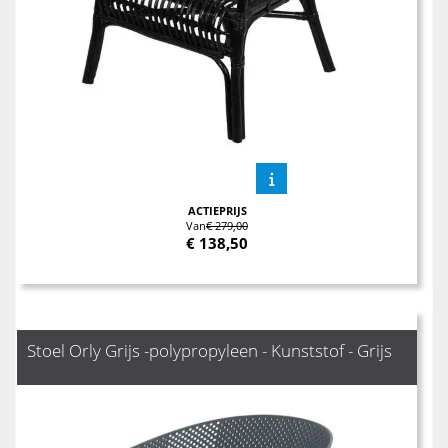
ACTIEPRIJS
Van
€ 279,00
€
138,50
Stoel Orly Grijs -polypropyleen - Kunststof - Grijs