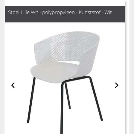
Stoel Lille Wit - polypropyleen - Kunststof - Wit