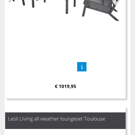
€
1019,95
Lesli Living all weather loungeset Toulouse