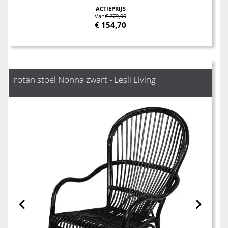
ACTIEPRIJS
Van
€ 279,00
€
154,70
rotan stoel Nonna zwart - Lesli Living