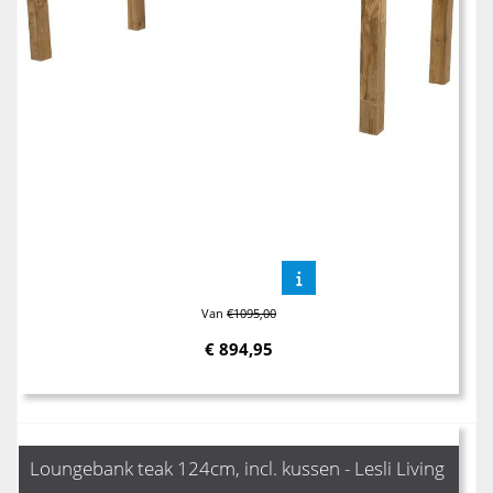
Van
€1095,00
€
894,95
Loungebank teak 124cm, incl. kussen - Lesli Living