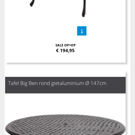
SALE OP=OP
€
194,95
Tafel Big Ben rond gietaluminium Ø 147cm