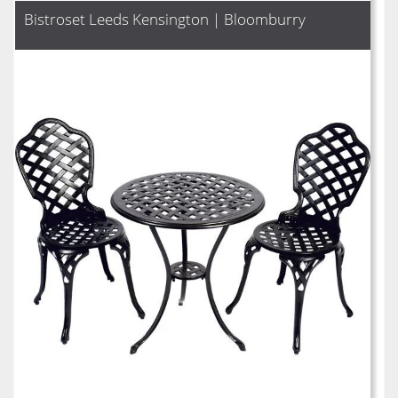
Bistroset Leeds Kensington | Bloomburry