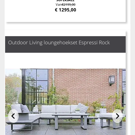
Van
€2199,00
€
1295,00
Outdoor Living loungehoekset Espressi Rock