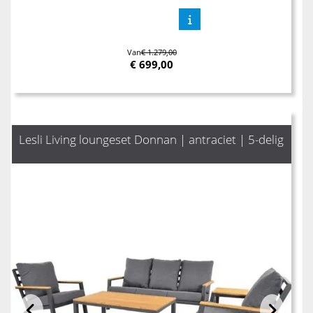
Van
€ 1.279,00
€
699,00
Lesli Living loungeset Donnan | antraciet | 5-delig