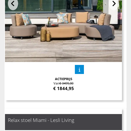
ACTIEPRIJS
Van
€ 3499,00
€
1844,95
Relax stoel Miami - Lesli Living