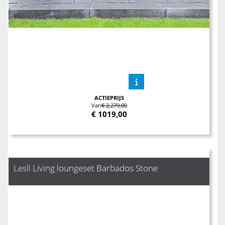
ACTIEPRIJS
Van
€ 2,279,00
€
1019,00
Lesli Living loungeset Barbados Stone