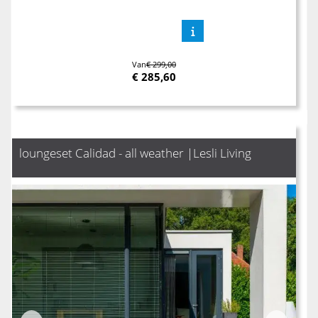
Van
€ 299,00
€
285,60
loungeset Calidad - all weather |Lesli Living