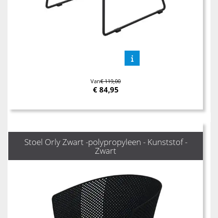
Van
€ 119,00
€
84,95
Stoel Orly Zwart -polypropyleen - Kunststof -
Zwart