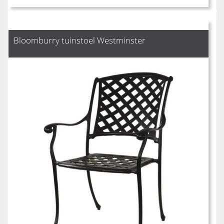
Bloomburry tuinstoel Westminster