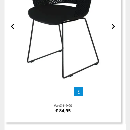
Van
€ 119,00
€
84,95