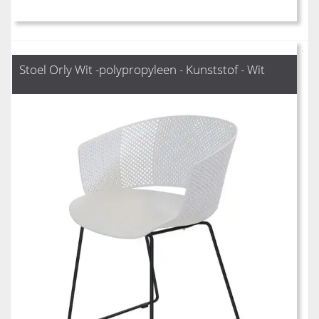
Stoel Orly Wit -polypropyleen - Kunststof - Wit