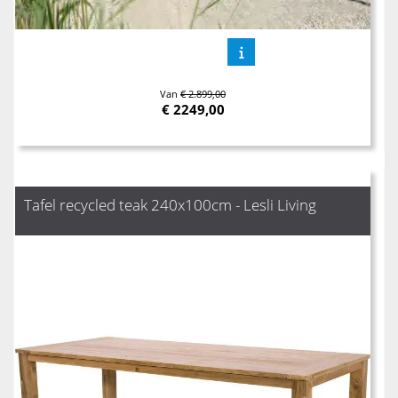
Van
€ 2.899,00
€
2249,00
Tafel recycled teak 240x100cm - Lesli Living