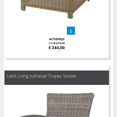
ACTIEPRIJS
Van
€ 679,00
€
244,00
Lesli Living tuinstoel Tropez Smoke