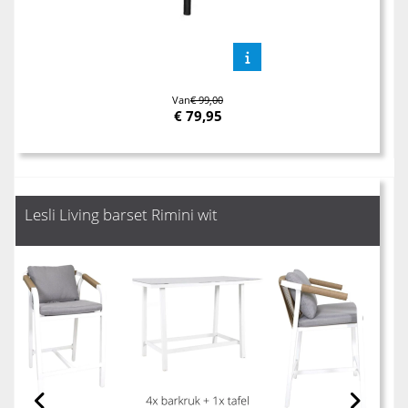
Van
€ 99,00
€
79,95
Lesli Living barset Rimini wit