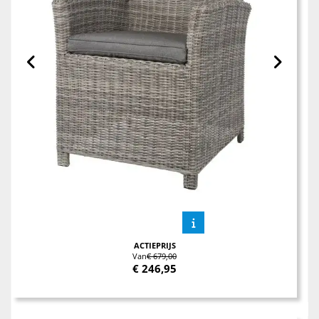
ACTIEPRIJS
Van
€ 679,00
€
246,95