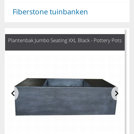
Fiberstone tuinbanken
Plantenbak Jumbo Seating XXL Black - Pottery Pots