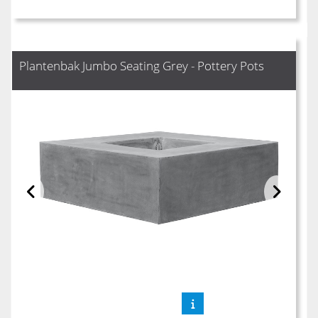
Plantenbak Jumbo Seating Grey - Pottery Pots