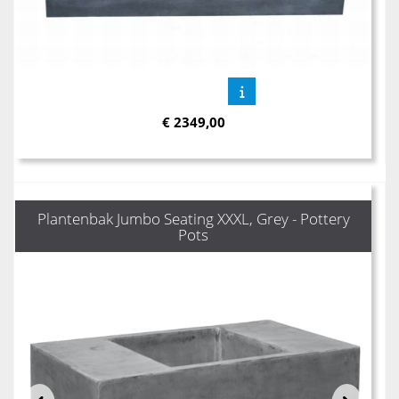
€
2349,00
Plantenbak Jumbo Seating XXXL, Grey - Pottery
Pots