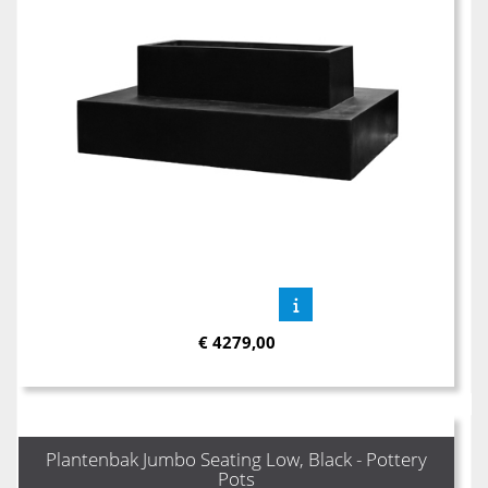
€
4279,00
Plantenbak Jumbo Seating Low, Black - Pottery
Pots