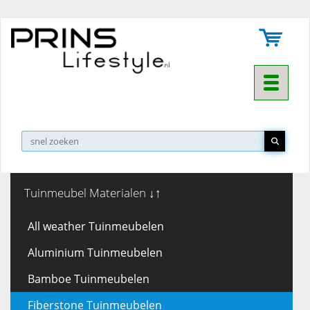
Toggle na
▼
Tuinmeubel Materialen ↓↑
All weather Tuinmeubelen
Aluminium Tuinmeubelen
Bamboe Tuinmeubelen
Fiberstone Tuinmeubelen