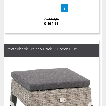
Van
€ 329,00
€
164,95
Voetenbank Treviso Brick - Supper Club