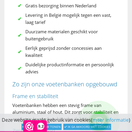
Gratis bezorging binnen Nederland
Levering in België mogelijk tegen een vast,
laag tarief
Duurzame materialen geschikt voor
buitengebruik
Eerlijk geprijsd zonder concessies aan
kwaliteit
Duidelijke productinformatie en persoonlijk
advies
Zo zijn onze voetenbanken opgebouwd
Frame en stabiliteit
Voetenbanken hebben een stevig frame van
aluminium, staal of hout. Dit zorgt voor stabiliteit en
een lange levensduur bij gebruik buiten.
Deze website maakt gebruik van cookies(
meer informatie
)
9,2
LATER OPNIEUW TONEN
IK GA AKKOORD MET COOKIES
Zitting en comfort