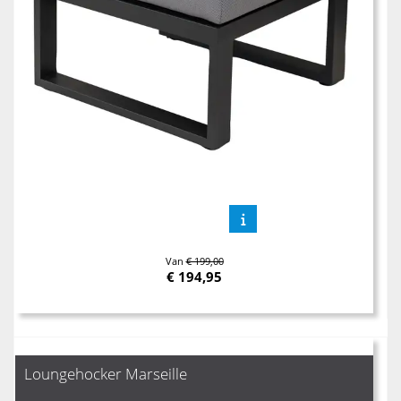
Van
€ 199,00
€
194,95
Loungehocker Marseille