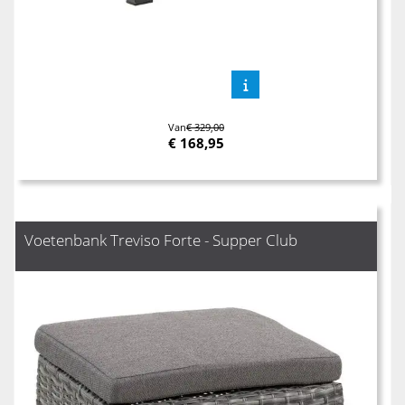
Van
€ 329,00
€
168,95
Voetenbank Treviso Forte - Supper Club