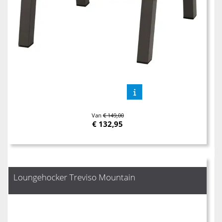
Van
€ 149,00
€
132,95
Loungehocker Treviso Mountain