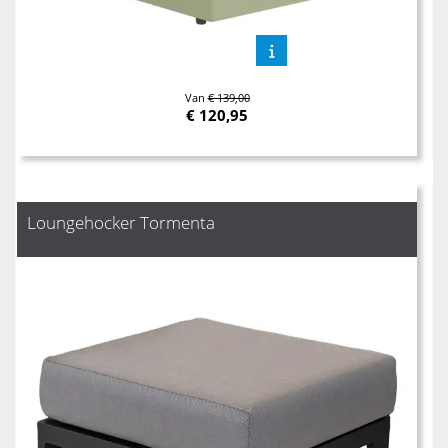
Van
€ 139,00
€
120,95
Loungehocker Tormenta