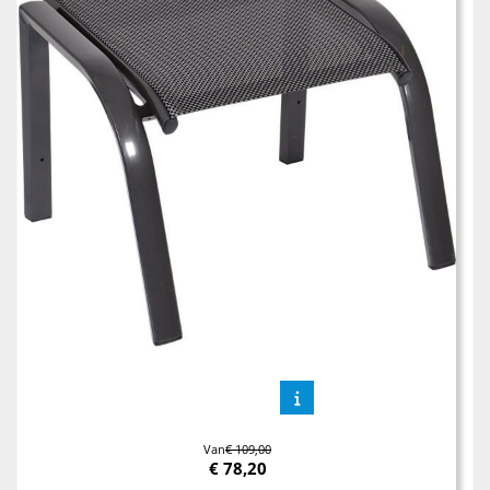
Van
€ 109,00
€
78,20