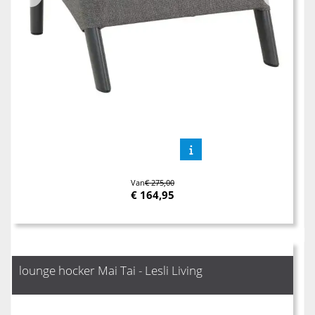
Van
€ 275,00
€
164,95
lounge hocker Mai Tai - Lesli Living