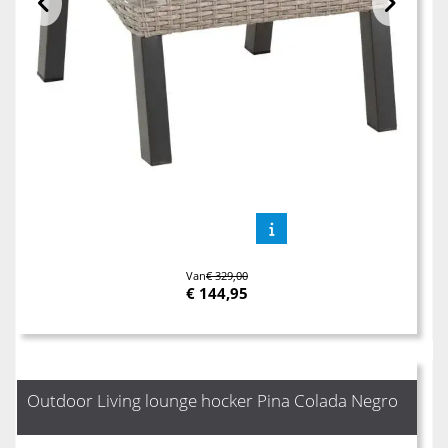
Van
€ 329,00
€
144,95
Outdoor Living lounge hocker Pina Colada Negro