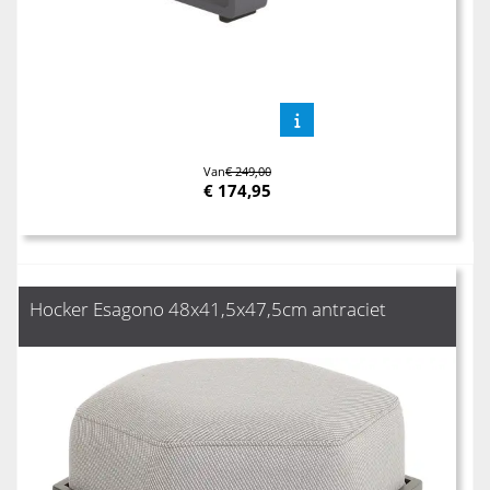
Van
€ 249,00
€
174,95
Hocker Esagono 48x41,5x47,5cm antraciet