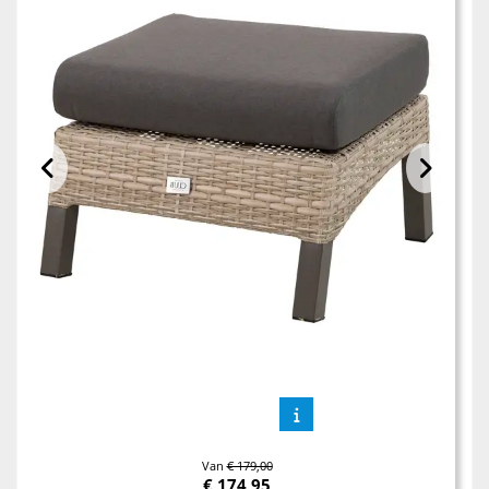
Van
€ 179,00
€
174,95