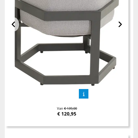
Van
€ 139,00
€
120,95