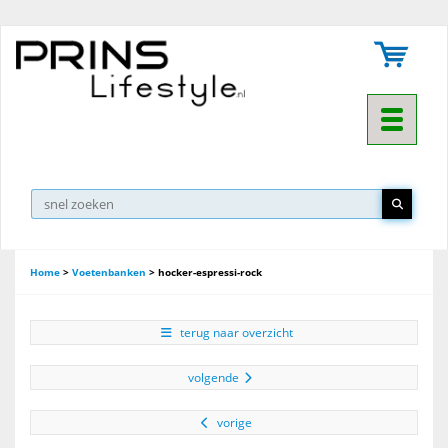
Toggle na
▼
Home
>
Voetenbanken
>
hocker-espressi-rock
terug naar overzicht
volgende
vorige