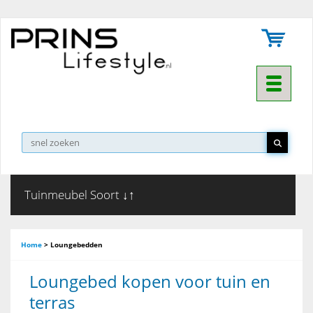
Toggle na
▼
Tuinmeubel Soort ↓↑
Home
>
Loungebedden
Loungebed kopen voor tuin en
terras