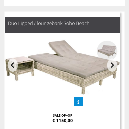
Duo Ligbed / loungebank Soho Beach
SALE OP=OP
€
1150,00