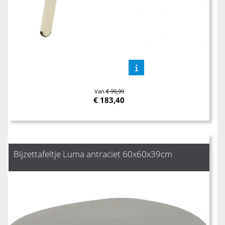
Van
€ 99,99
€
183,40
Bijzettafeltje Luma antraciet 60x60x39cm