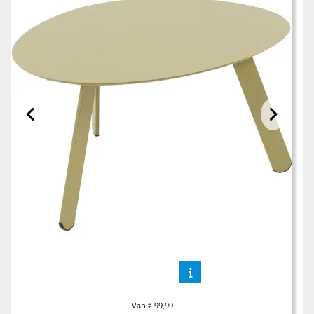
Van
€ 99,99