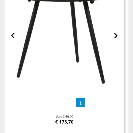
Van
€ 69,99
€
173,70