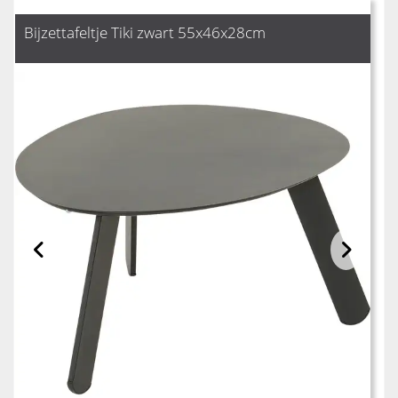
Bijzettafeltje Tiki zwart 55x46x28cm