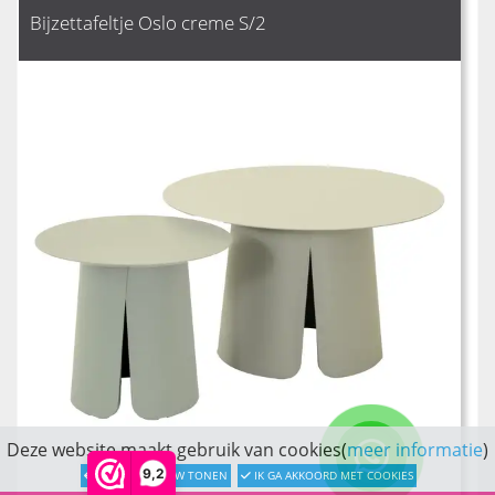
Bijzettafeltje Oslo creme S/2
Deze website maakt gebruik van cookies(
meer informatie
)
9,2
LATER OPNIEUW TONEN
IK GA AKKOORD MET COOKIES