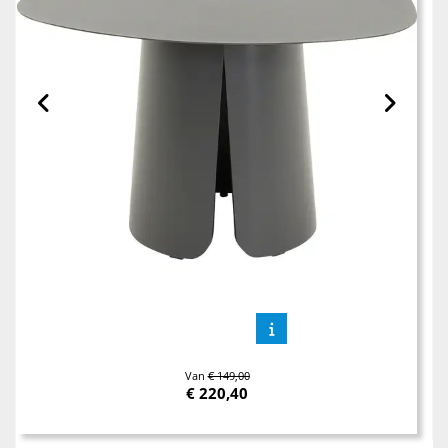
Van
€ 149,00
€
220,40