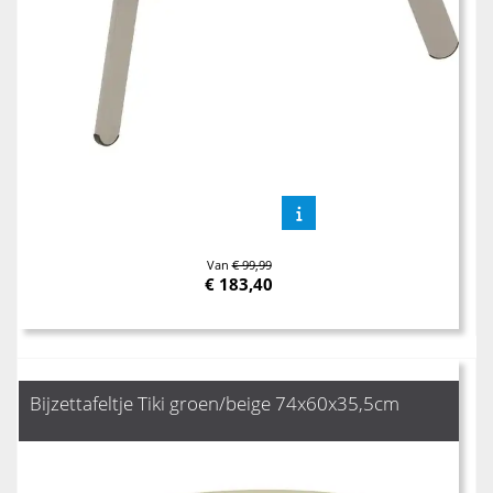
Van
€ 99,99
€
183,40
Bijzettafeltje Tiki groen/beige 74x60x35,5cm