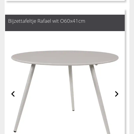
Bijzettafeltje Rafael wit O60x41cm