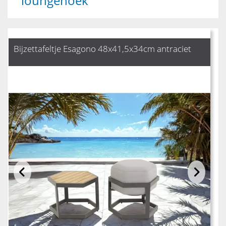
loungehoek
Bijzettafeltje Esagono 48x41,5x34cm antraciet