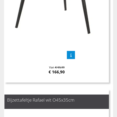
Van
€ 59,99
€
166,90
Bijzettafeltje Rafael wit O45x35cm