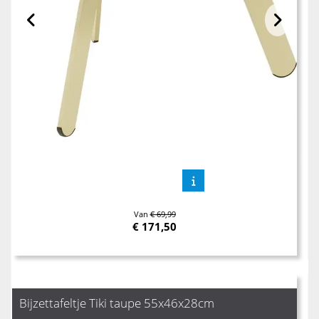
Van
€ 69,99
€
171,50
Bijzettafeltje Tiki taupe 55x46x28cm