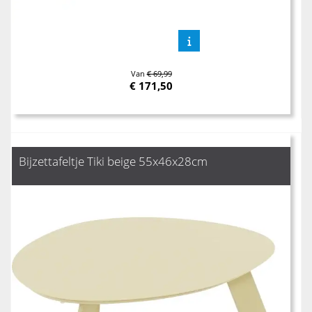
Van
€ 69,99
€
171,50
Bijzettafeltje Tiki beige 55x46x28cm