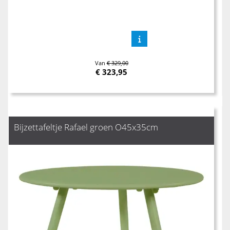
Van
€ 329,00
€
323,95
Bijzettafeltje Rafael groen O45x35cm