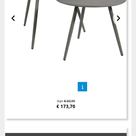
Van
€ 69,99
€
173,70