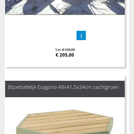
Van
€ 129,00
€
205,00
Bijzettafeltje Esagono 48x41,5x34cm zachtgroen