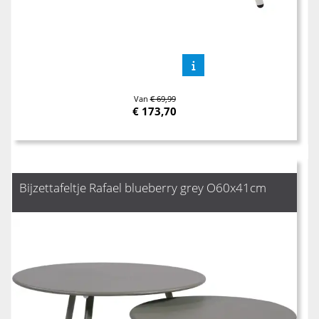
Van
€ 69,99
€
173,70
Bijzettafeltje Rafael blueberry grey O60x41cm