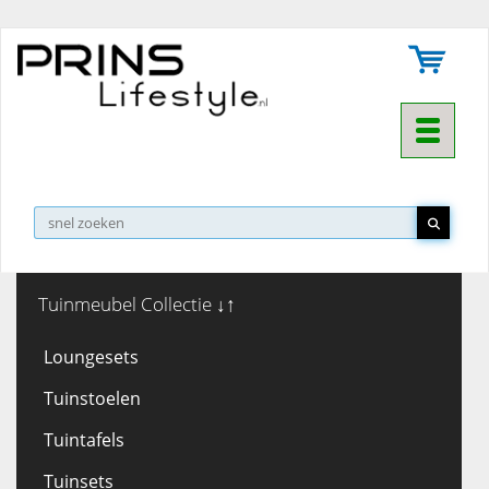
Toggle na
▼
Tuinmeubel Collectie ↓↑
Loungesets
Tuinstoelen
Tuintafels
Tuinsets