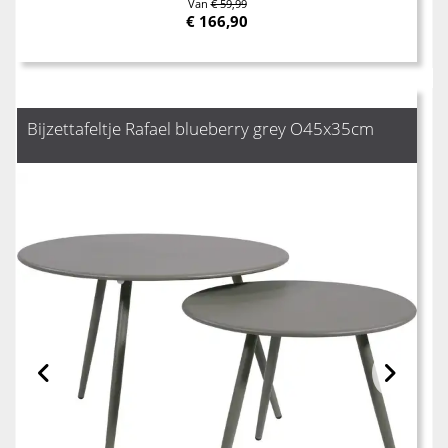
Van
€ 59,99
€
166,90
Bijzettafeltje Rafael blueberry grey O45x35cm