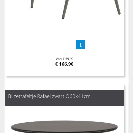
Van
€ 59,99
€
166,90
Bijzettafeltje Rafael zwart O60x41cm