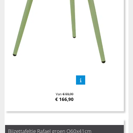
Van
€ 59,99
€
166,90
Bijzettafeltje Rafael groen O60x41cm