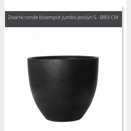
Zwarte ronde bloempot Jumbo Jesslyn S - Ø83 CM