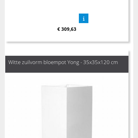
€
309,63
Witte zuilvorm bloempot Yong - 35x35x120 cm