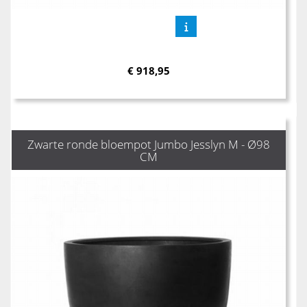
€
918,95
Zwarte ronde bloempot Jumbo Jesslyn M - Ø98
CM