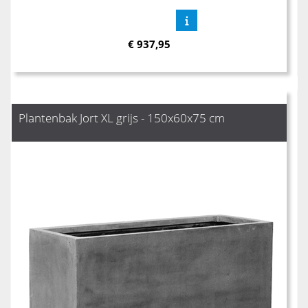
€
937,95
Plantenbak Jort XL grijs - 150x60x75 cm