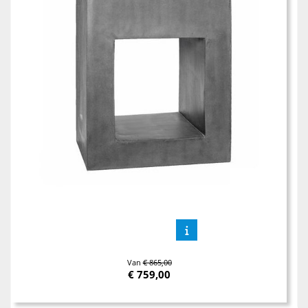
Van
€ 865,00
€
759,00