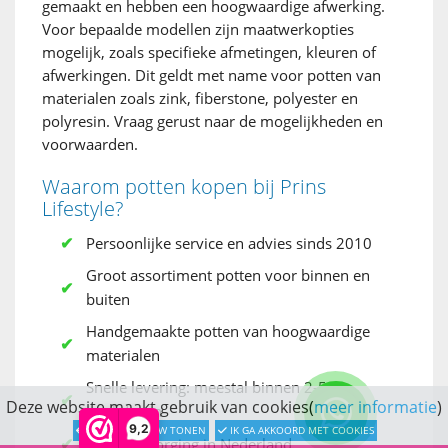
gemaakt en hebben een hoogwaardige afwerking.
Voor bepaalde modellen zijn maatwerkopties
mogelijk, zoals specifieke afmetingen, kleuren of
afwerkingen. Dit geldt met name voor potten van
materialen zoals zink, fiberstone, polyester en
polyresin. Vraag gerust naar de mogelijkheden en
voorwaarden.
Waarom potten kopen bij Prins
Lifestyle?
Persoonlijke service en advies sinds 2010
Groot assortiment potten voor binnen en
buiten
Handgemaakte potten van hoogwaardige
materialen
Snelle levering: meestal binnen 2-5
Deze website maakt gebruik van cookies(
meer informatie
)
werkdagen
9,2
LATER OPNIEUW TONEN
IK GA AKKOORD MET COOKIES
Gratis bezorging in Nederland