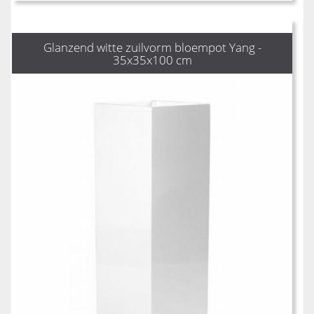
Glanzend witte zuilvorm bloempot Yang -
35x35x100 cm