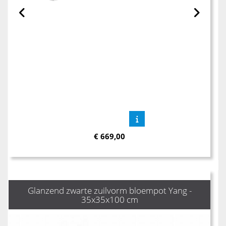
€
669,00
Glanzend zwarte zuilvorm bloempot Yang -
35x35x100 cm