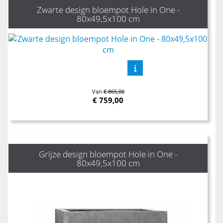
Zwarte design bloempot Hole in One -
80x49,5x100 cm
Van
€ 865,00
€
759,00
Grijze design bloempot Hole in One -
80x49,5x100 cm