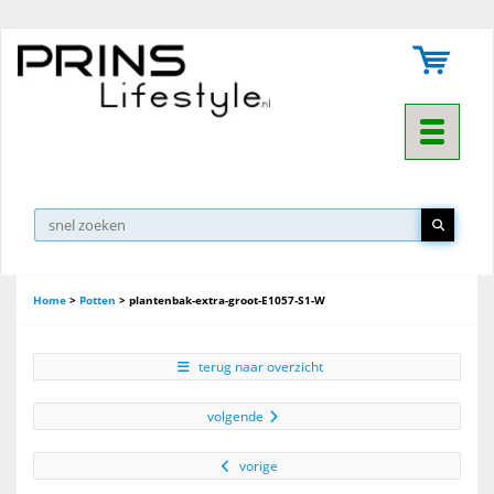
Toggle na
Home
>
Potten
>
plantenbak-extra-groot-E1057-S1-W
terug naar overzicht
volgende
vorige