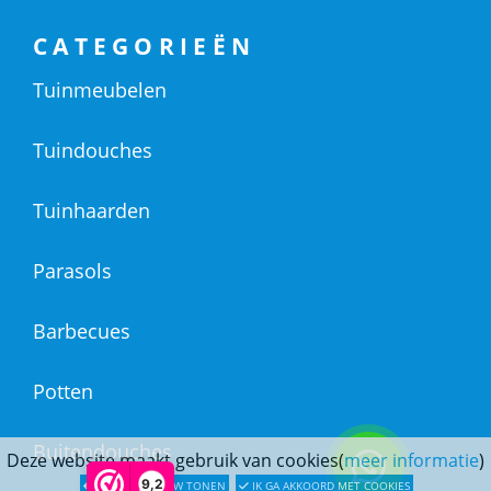
CATEGORIEËN
Tuinmeubelen
Tuindouches
Tuinhaarden
Parasols
Barbecues
Potten
Buitendouches
Deze website maakt gebruik van cookies(
meer informatie
)
9,2
LATER OPNIEUW TONEN
IK GA AKKOORD MET COOKIES