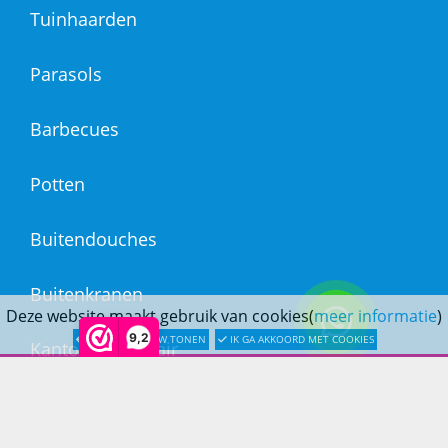
Tuinhaarden
Parasols
Barbecues
Potten
Buitendouches
Buitenkranen
Deze website maakt gebruik van cookies(
meer informatie
)
9,2
LATER OPNIEUW TONEN
IK GA AKKOORD MET COOKIES
Kantoormeubilair
Keukens