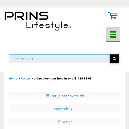
Toggle na
Home
>
Potten
>
grijze-bloempot-hole-in-one-E1124-S1-03
terug naar overzicht
volgende
vorige