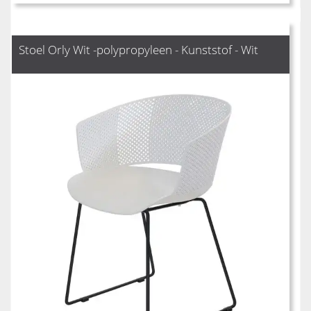
Stoel Orly Wit -polypropyleen - Kunststof - Wit