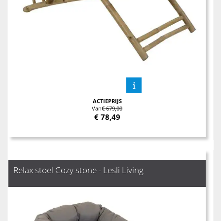
ACTIEPRIJS
Van
€ 679,00
€
78,49
Relax stoel Cozy stone - Lesli Living