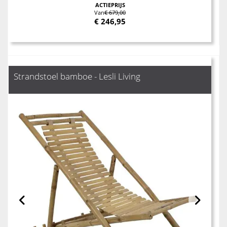
ACTIEPRIJS
Van
€ 679,00
€
246,95
Strandstoel bamboe - Lesli Living