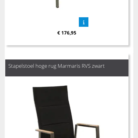
€
176,95
Stapelstoel hoge rug Marmaris RVS zwart