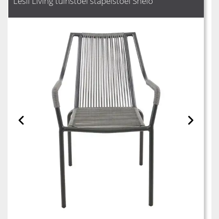
Lesli Living tuinstoel stapelstoel Shelo