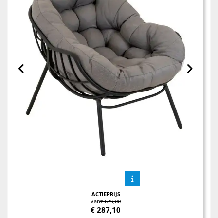
ACTIEPRIJS
Van
€ 679,00
€
287,10