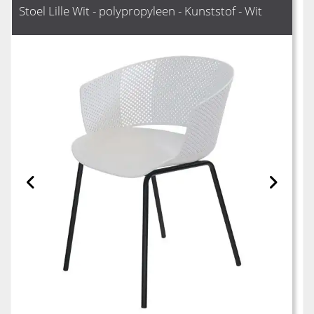
Stoel Lille Wit - polypropyleen - Kunststof - Wit