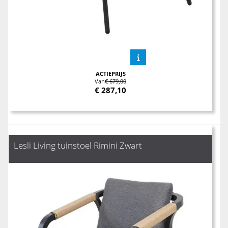
ACTIEPRIJS
Van
€ 679,00
€
287,10
Lesli Living tuinstoel Rimini Zwart