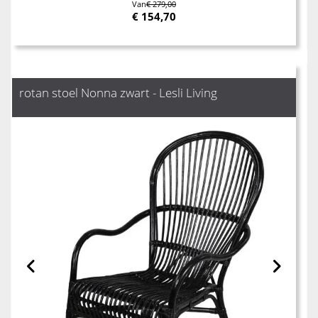
Van
€ 279,00
€
154,70
rotan stoel Nonna zwart - Lesli Living