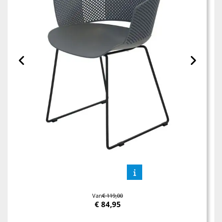
Van
€ 119,00
€
84,95