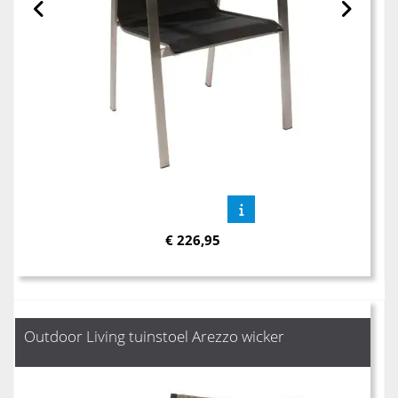
€
226,95
Outdoor Living tuinstoel Arezzo wicker