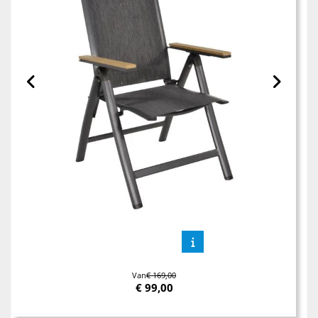
Van
€ 169,00
€
99,00