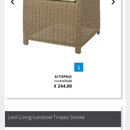
ACTIEPRIJS
Van
€ 679,00
€
244,00
Lesli Living tuinstoel Tropez Smoke