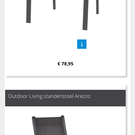
€
78,95
Outdoor Living standenstoel Arezzo