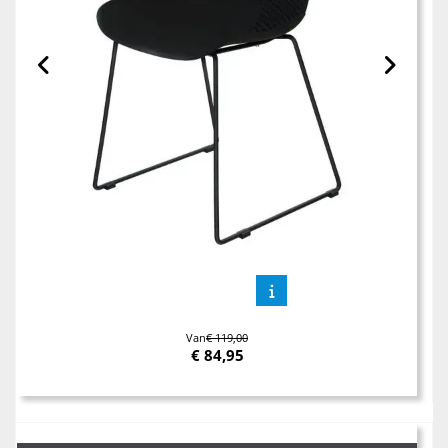
Van
€ 119,00
€
84,95