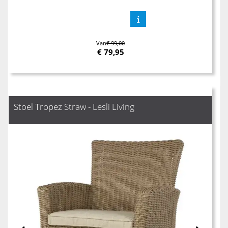
Van
€ 99,00
€
79,95
Stoel Tropez Straw - Lesli Living