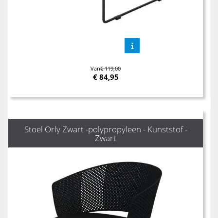
Van
€ 119,00
€
84,95
Stoel Orly Zwart -polypropyleen - Kunststof -
Zwart