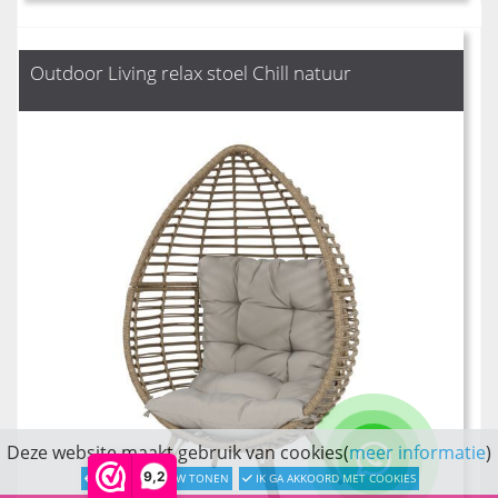
Outdoor Living relax stoel Chill natuur
Deze website maakt gebruik van cookies(
meer informatie
)
9,2
LATER OPNIEUW TONEN
IK GA AKKOORD MET COOKIES