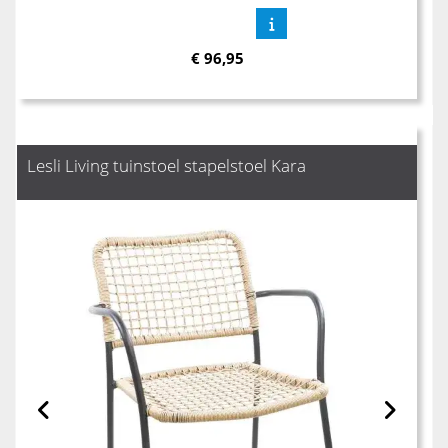
€
96,95
Lesli Living tuinstoel stapelstoel Kara