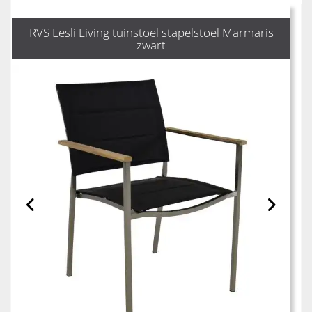
RVS Lesli Living tuinstoel stapelstoel Marmaris
zwart