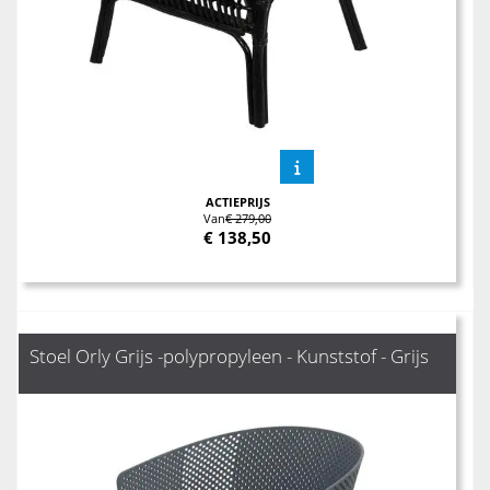
ACTIEPRIJS
Van
€ 279,00
€
138,50
Stoel Orly Grijs -polypropyleen - Kunststof - Grijs