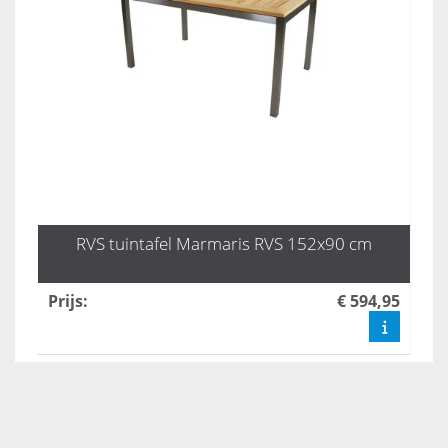
RVS tuintafel Marmaris RVS 152x90 cm
Prijs
:
€ 594,95