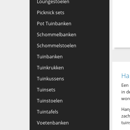
Loungestoelen
Picknick sets
Pot Tuinbanken
Schommelbanken
Schommelstoelen
Tuinbanken
Tuinkrukken
Ha
Tuinkussens
Een 
Tuinsets
in d
word
Tuinstoelen
Hang
Tuintafels
zach
Voetenbanken
tuin