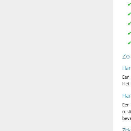
Zo
Han
Een 
Het 
Han
Een 
rust
beve
Zit