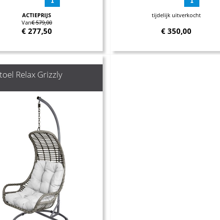
ACTIEPRIJS
tijdelijk uitverkocht
Van
€ 579,00
€
277,50
€
350,00
oel Relax Grizzly