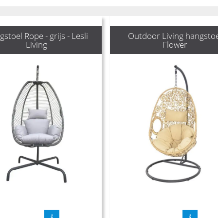
stoel Rope - grijs - Lesli
Outdoor Living hangstoe
Living
Flower