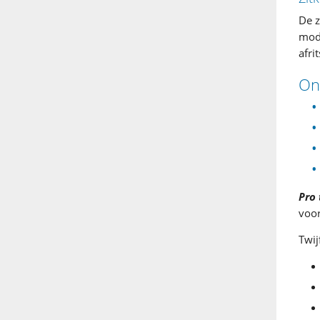
De z
mode
afri
On
Pro 
voor
Twij