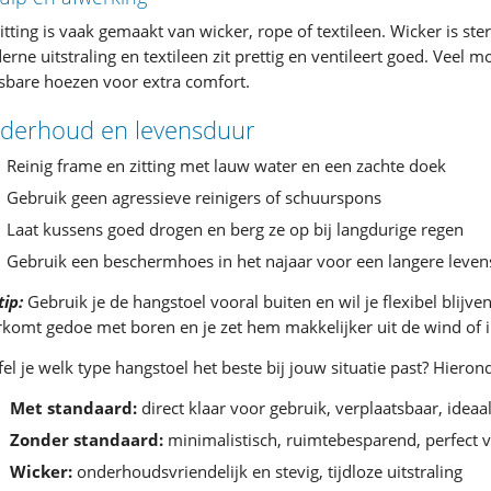
itting is vaak gemaakt van wicker, rope of textileen. Wicker is st
rne uitstraling en textileen zit prettig en ventileert goed. Vee
tsbare hoezen voor extra comfort.
derhoud en levensduur
Reinig frame en zitting met lauw water en een zachte doek
Gebruik geen agressieve reinigers of schuurspons
Laat kussens goed drogen en berg ze op bij langdurige regen
Gebruik een beschermhoes in het najaar voor een langere leve
tip:
Gebruik je de hangstoel vooral buiten en wil je flexibel blijv
komt gedoe met boren en je zet hem makkelijker uit de wind of 
fel je welk type hangstoel het beste bij jouw situatie past? Hierond
Met standaard:
direct klaar voor gebruik, verplaatsbaar, ideaal
Zonder standaard:
minimalistisch, ruimtebesparend, perfect 
Wicker:
onderhoudsvriendelijk en stevig, tijdloze uitstraling