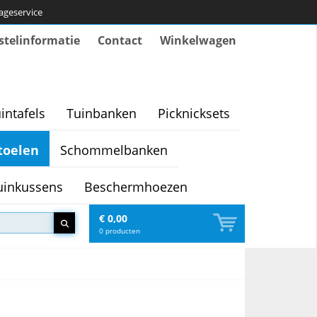
tageservice
stelinformatie
Contact
Winkelwagen
intafels
Tuinbanken
Picknicksets
toelen
Schommelbanken
uinkussens
Beschermhoezen
€ 0,00
0
producten