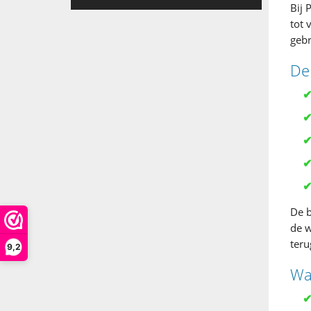
Bij 
tot 
gebr
De
De b
de w
teru
9,2
Wa