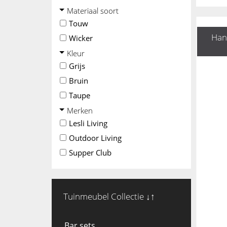
Materiaal soort
Touw
Hang
Wicker
Kleur
Grijs
Bruin
Taupe
Merken
Lesli Living
Outdoor Living
Supper Club
Tuinmeubel Collectie ↓↑
Bar sets