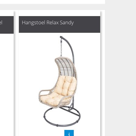
l
Hangstoel Relax Sandy