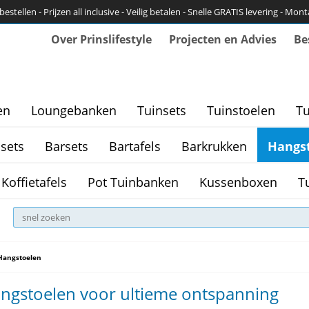
bestellen - Prijzen all inclusive - Veilig betalen - Snelle GRATIS levering - Mon
Over Prinslifestyle
Projecten en Advies
Be
en
Loungebanken
Tuinsets
Tuinstoelen
Tu
sets
Barsets
Bartafels
Barkrukken
Hangs
Koffietafels
Pot Tuinbanken
Kussenboxen
T
Hangstoelen
ngstoelen voor ultieme ontspanning