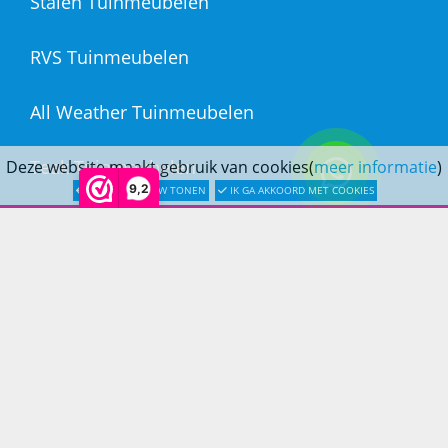
Stalen Tuinmeubelen
RVS Tuinmeubelen
All Weather Tuinmeubelen
Teak Tuinmeubelen
Deze website maakt gebruik van cookies(
meer informatie
)
9,2
LATER OPNIEUW TONEN
IK GA AKKOORD MET COOKIES
Bamboe Tuinmeubelen
Rotan Tuinmeubelen
Wicker Tuinmeubelen
Rope Tuinmeubelen
Textileen Tuinmeubelen