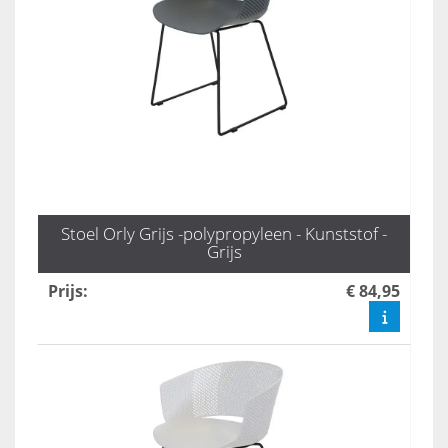
Stoel Orly Grijs -polypropyleen - Kunststof -
Grijs
Prijs
:
€ 84,95