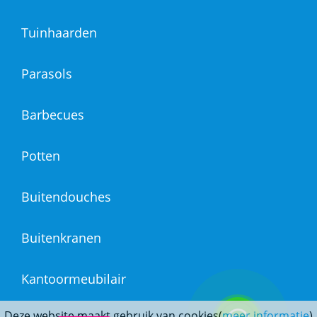
Tuinhaarden
Parasols
Barbecues
Potten
Buitendouches
Buitenkranen
Kantoormeubilair
Deze website maakt gebruik van cookies(
meer informatie
)