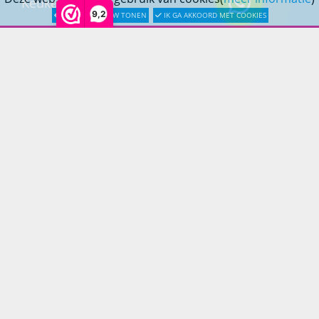
Keukens
9,2
LATER OPNIEUW TONEN
IK GA AKKOORD MET COOKIES
Woonmeubelen
Woonaccessoires
PRINS LIFESTYLE
Over Prinslifestyle
Projectinrichting
Woninginrichting
KLANTENSERVICE