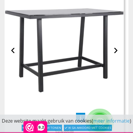
Deze website maakt gebruik van cookies(
meer informatie
)
9,2
LATER OPNIEUW TONEN
IK GA AKKOORD MET COOKIES
Van
€ 399,00