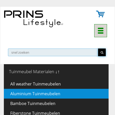
Toggle na
▼
Tuinmeubel Materialen ↓↑
All weather Tuinmeubelen
Aluminium Tuinmeubelen
Bamboe Tuinmeubelen
Fiberstone Tuinmeubelen