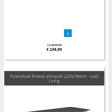
Van
€299,00
€
248,00
Picknickset Breeze antraciet 220x184cm - Lesli
Living