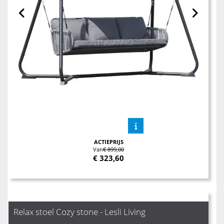
ACTIEPRIJS
Van
€ 899,00
€
323,60
Relax stoel Cozy stone - Lesli Living