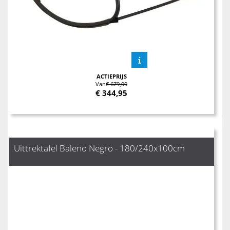
ACTIEPRIJS
Van
€ 679,00
€
344,95
Uittrektafel Baleno Negro - 180/240x100cm