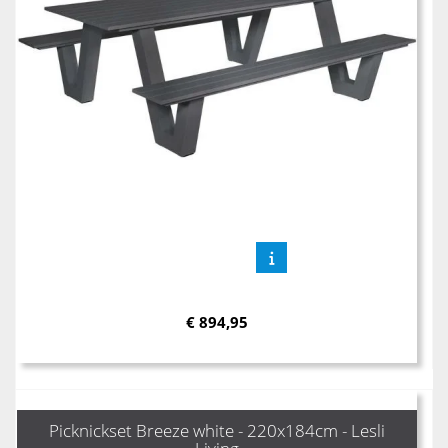
€
894,95
Picknickset Breeze white - 220x184cm - Lesli