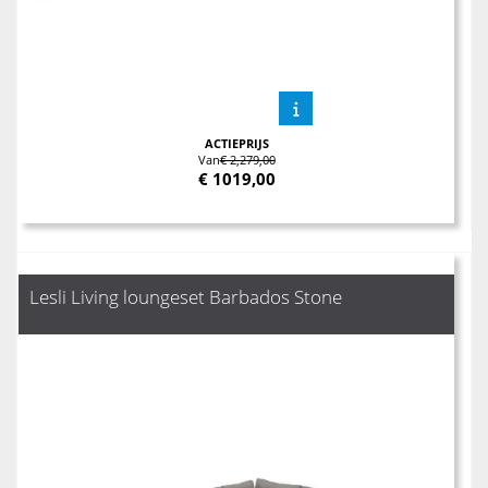
ACTIEPRIJS
Van
€ 2,279,00
€
1019,00
Lesli Living loungeset Barbados Stone