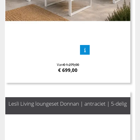
Van
€ 1.279,00
€
699,00
Lesli Living loungeset Donnan | antraciet | 5-delig