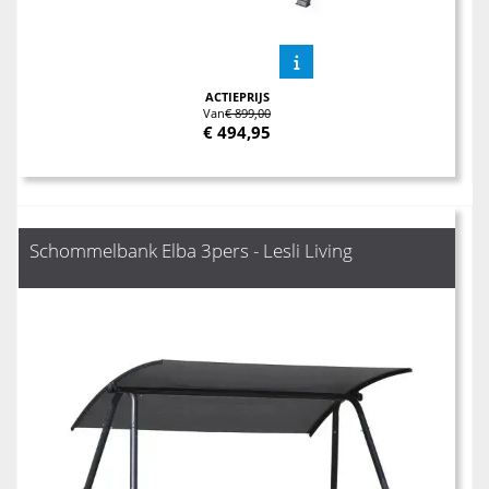
ACTIEPRIJS
Van
€ 899,00
€
494,95
Schommelbank Elba 3pers - Lesli Living