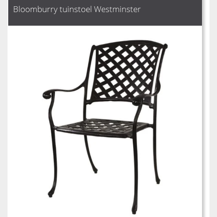
Bloomburry tuinstoel Westminster