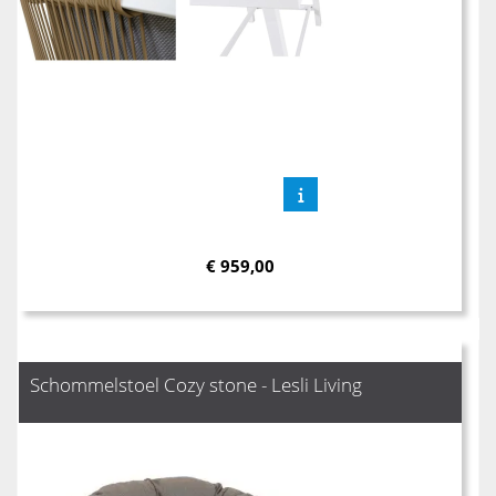
€
959,00
Schommelstoel Cozy stone - Lesli Living