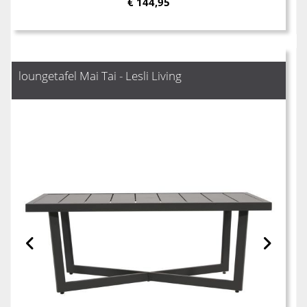
€
144,95
loungetafel Mai Tai - Lesli Living