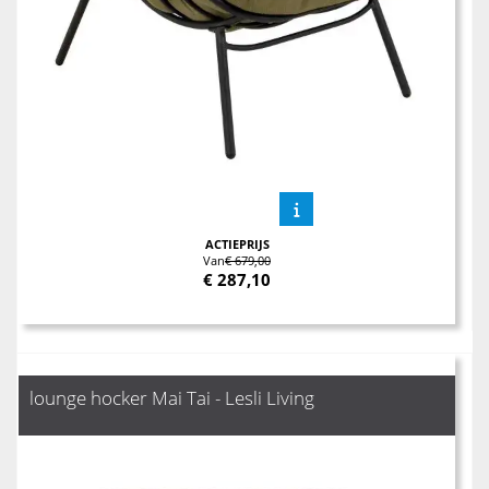
ACTIEPRIJS
Van
€ 679,00
€
287,10
lounge hocker Mai Tai - Lesli Living