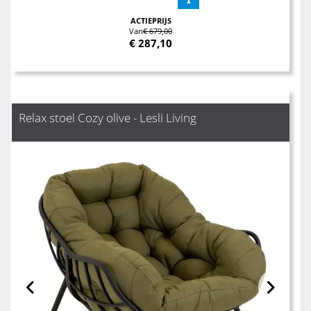
ACTIEPRIJS
Van
€ 679,00
€
287,10
Relax stoel Cozy olive - Lesli Living