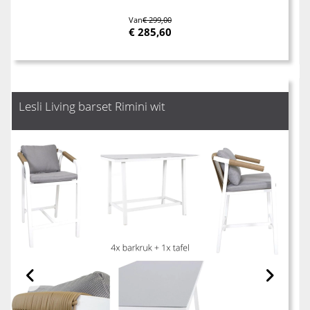
Van
€ 299,00
€
285,60
Lesli Living barset Rimini wit