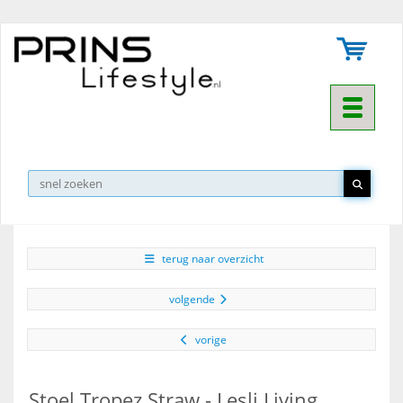
Toggle na
▼
terug naar overzicht
volgende
vorige
Stoel Tropez Straw - Lesli Living