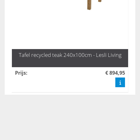
Tafel recycled teak 240x100cm - Lesli Living
Prijs
:
€ 894,95