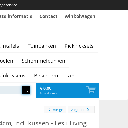
tageservice
stelinformatie
Contact
Winkelwagen
uintafels
Tuinbanken
Picknicksets
oelen
Schommelbanken
uinkussens
Beschermhoezen
€ 0,00
0
producten
vorige
volgende
m, incl. kussen - Lesli Living