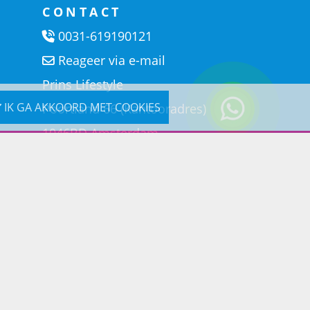
CONTACT
0031-619190121
Reageer via e-mail
Prins Lifestyle
IK GA AKKOORD MET COOKIES
Poortland 66 (Kantooradres)
1046BD Amsterdam