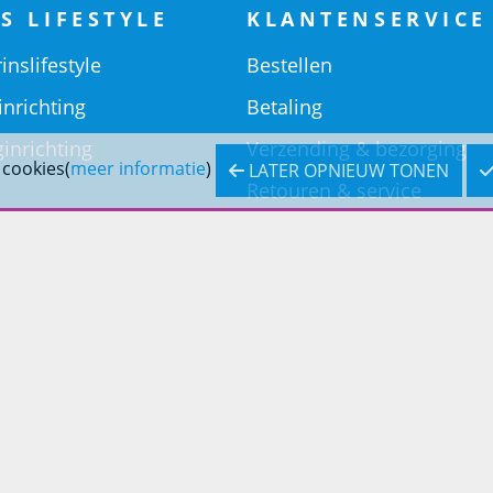
S LIFESTYLE
KLANTENSERVICE
inslifestyle
Bestellen
inrichting
Betaling
inrichting
Verzending & bezorging
 cookies(
meer informatie
)
LATER OPNIEUW TONEN
Retouren & service
Openingstijden