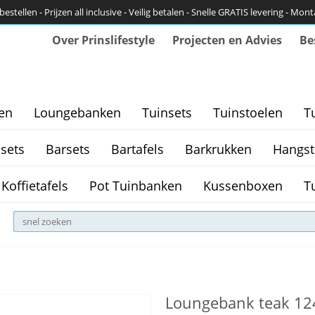
bestellen - Prijzen all inclusive - Veilig betalen - Snelle GRATIS levering - Mon
Over Prinslifestyle
Projecten en Advies
Be
en
Loungebanken
Tuinsets
Tuinstoelen
T
sets
Barsets
Bartafels
Barkrukken
Hangst
Koffietafels
Pot Tuinbanken
Kussenboxen
T
Loungebank teak 124c