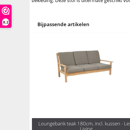
bekleding. Deze stof is uitermate geschikt vo
9,2
Bijpassende artikelen
Loungebank teak 180cm, incl. kussen - Les
Living