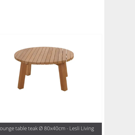
ounge table teak Ø 80x40cm - Lesli Living