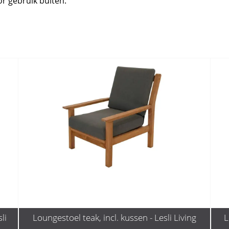
or gebruik buiten.
li
Loungestoel teak, incl. kussen - Lesli Living
L