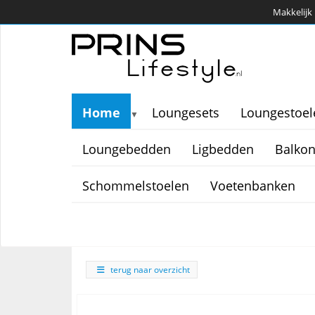
Makkelijk 
Home
Loungesets
Loungestoel
▼
Loungebedden
Ligbedden
Balkon
Schommelstoelen
Voetenbanken
terug naar overzicht