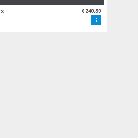
js
:
€ 240,80