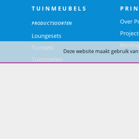
TUINMEUBELS
PRIN
Over Pr
PRODUCTSOORTEN
Project
Loungesets
Woning
Tuinsets
Deze website maakt gebruik van
Tuinstoelen
Tuintafels
Ligbedden
Tuinbanken
SOORT MATERIALEN
Aluminium Tuinmeubelen
Stalen Tuinmeubelen