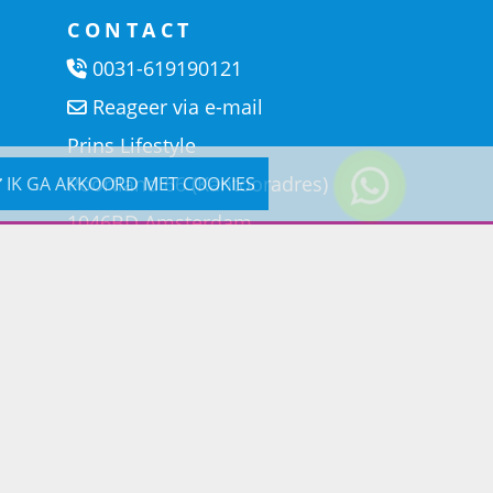
CONTACT
0031-619190121
Reageer via e-mail
Prins Lifestyle
Poortland 66 (Kantooradres)
IK GA AKKOORD MET COOKIES
1046BD Amsterdam