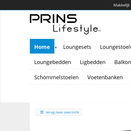
Makkelijk 
Home
Loungesets
Loungestoel
▼
Loungebedden
Ligbedden
Balkon
Schommelstoelen
Voetenbanken
terug naar overzicht