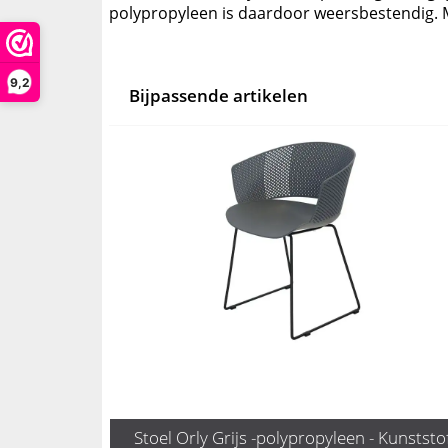
polypropyleen is daardoor weersbestendig. 
9,2
Bijpassende artikelen
Stoel Orly Grijs -polypropyleen - Kunststof