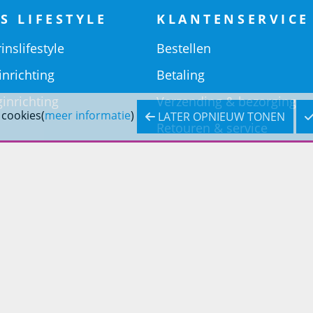
S LIFESTYLE
KLANTENSERVICE
inslifestyle
Bestellen
inrichting
Betaling
inrichting
Verzending & bezorging
 cookies(
meer informatie
)
LATER OPNIEUW TONEN
Retouren & service
Openingstijden