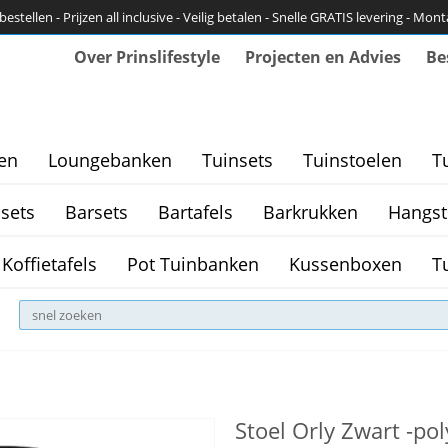
bestellen - Prijzen all inclusive - Veilig betalen - Snelle GRATIS levering - Mon
Over Prinslifestyle
Projecten en Advies
Be
en
Loungebanken
Tuinsets
Tuinstoelen
T
sets
Barsets
Bartafels
Barkrukken
Hangst
Koffietafels
Pot Tuinbanken
Kussenboxen
T
Stoel Orly Zwart -po