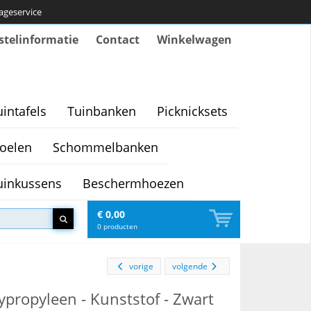
tageservice
stelinformatie
Contact
Winkelwagen
uintafels
Tuinbanken
Picknicksets
oelen
Schommelbanken
uinkussens
Beschermhoezen
€ 0,00
0
producten
vorige
volgende
lypropyleen - Kunststof - Zwart