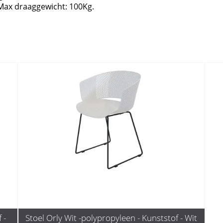
Max draaggewicht: 100Kg.
 -
Stoel Orly Wit -polypropyleen - Kunststof - Wit