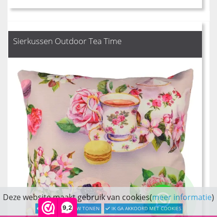
Sierkussen Outdoor Tea Time
Deze website maakt gebruik van cookies(
meer informatie
)
9,2
LATER OPNIEUW TONEN
IK GA AKKOORD MET COOKIES