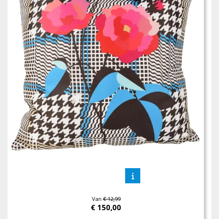
Van
€ 12,99
€
150,00