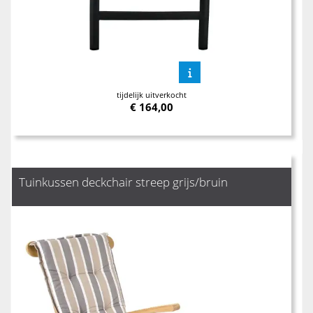
tijdelijk uitverkocht
€
164,00
Tuinkussen deckchair streep grijs/bruin