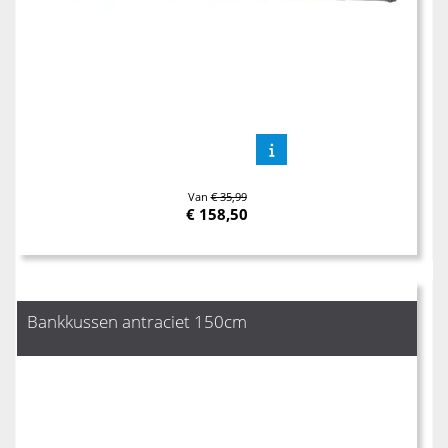
Van
€ 35,99
€
158,50
Bankkussen antraciet 150cm