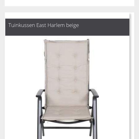
Tuinkussen East Harlem beige