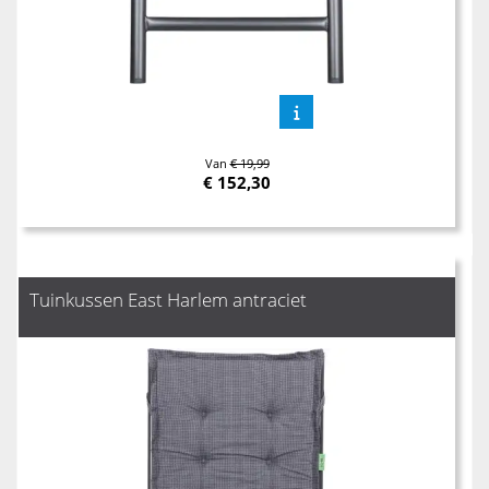
Van
€ 19,99
€
152,30
Tuinkussen East Harlem antraciet