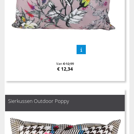
Van
€ 12,99
€
12,34
Sierkussen Outdoor Poppy