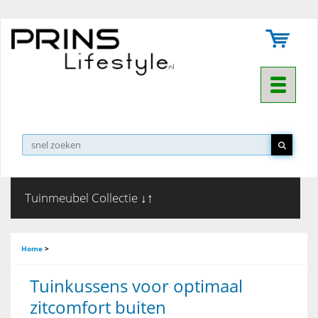
Toggle na
▼
Tuinmeubel Collectie ↓↑
Home
>
Tuinkussens voor optimaal
zitcomfort buiten