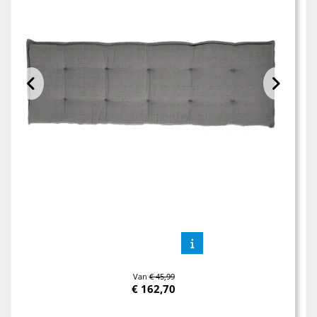
Van
€ 45,99
€
162,70