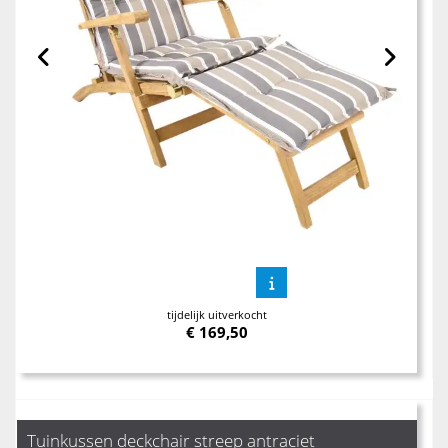
tijdelijk uitverkocht
€
169,50
Tuinkussen deckchair streep antraciet