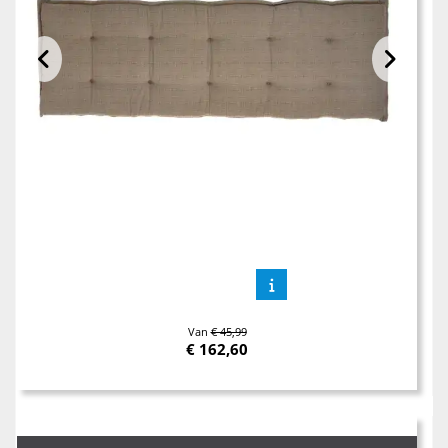
Van
€ 45,99
€
162,60