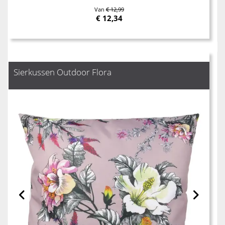
Van
€ 12,99
€
12,34
Sierkussen Outdoor Flora