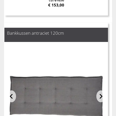
Van
€ 15,99
€
153,00
Bankkussen antraciet 120cm