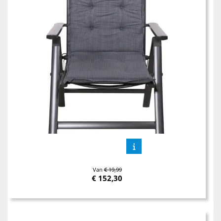
Van
€ 19,99
€
152,30