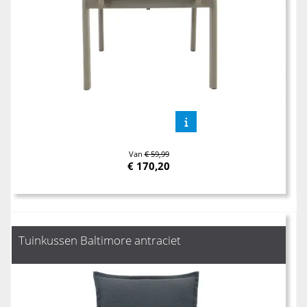
Van
€ 59,99
€
170,20
Tuinkussen Baltimore antraciet