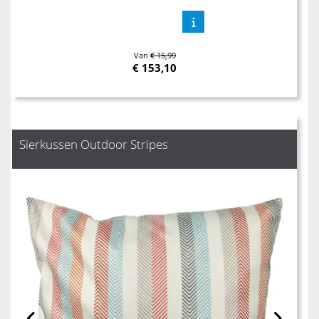
Van
€ 15,99
€
153,10
Sierkussen Outdoor Stripes