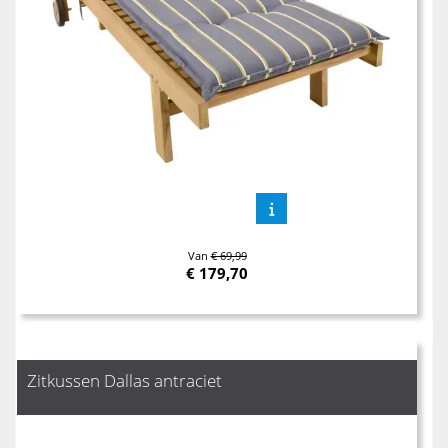
Van
€ 69,99
€
179,70
Zitkussen Dallas antraciet