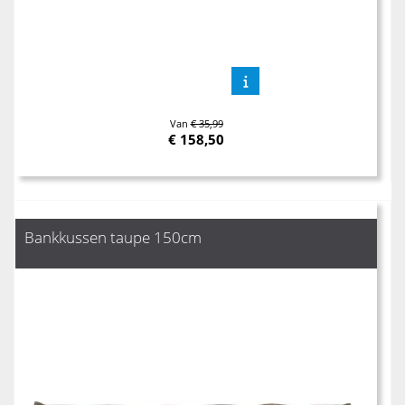
Van
€ 35,99
€
158,50
Bankkussen taupe 150cm