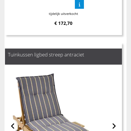
tijdelijk uitverkocht
€
172,70
Tuinkussen ligbed streep antraciet