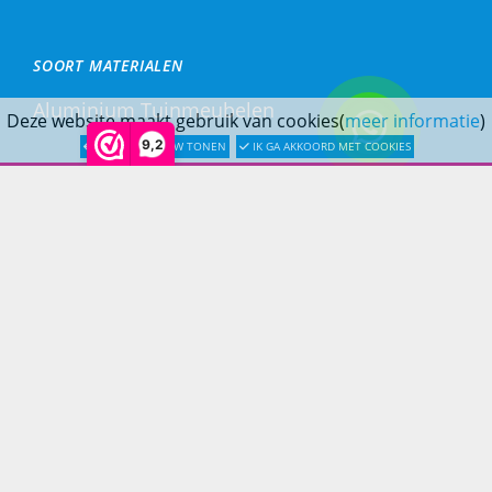
SOORT MATERIALEN
Aluminium Tuinmeubelen
Deze website maakt gebruik van cookies(
meer informatie
)
9,2
LATER OPNIEUW TONEN
IK GA AKKOORD MET COOKIES
Stalen Tuinmeubelen
RVS Tuinmeubelen
All Weather Tuinmeubelen
Teak Tuinmeubelen
Bamboe Tuinmeubelen