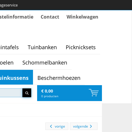
tageservice
stelinformatie
Contact
Winkelwagen
intafels
Tuinbanken
Picknicksets
oelen
Schommelbanken
uinkussens
Beschermhoezen
€ 0,00
0
producten
vorige
volgende