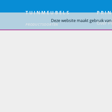
TUINMEUBELS
PRIN
Deze website maakt gebruik van
Over Pr
PRODUCTSOORTEN
Project
Loungesets
Woning
Tuinsets
Tuinstoelen
Tuintafels
Ligbedden
Tuinbanken
SOORT MATERIALEN
Aluminium Tuinmeubelen