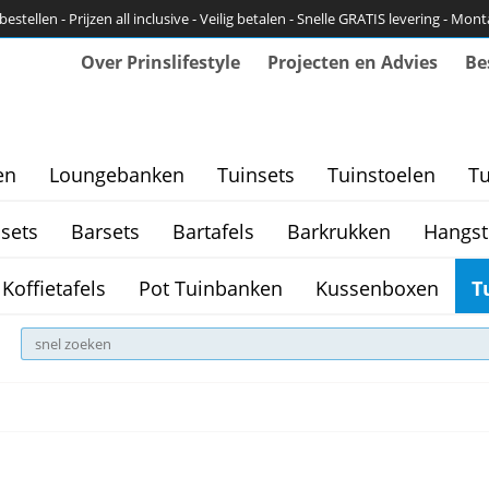
bestellen - Prijzen all inclusive - Veilig betalen - Snelle GRATIS levering - Mon
Over Prinslifestyle
Projecten en Advies
Be
en
Loungebanken
Tuinsets
Tuinstoelen
Tu
sets
Barsets
Bartafels
Barkrukken
Hangst
Koffietafels
Pot Tuinbanken
Kussenboxen
T