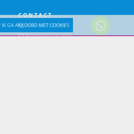
CONTACT
0031-619190121
IK GA AKKOORD MET COOKIES
Reageer via e-mail
Prins Lifestyle
Poortland 66 (Kantooradres)
1046BD Amsterdam