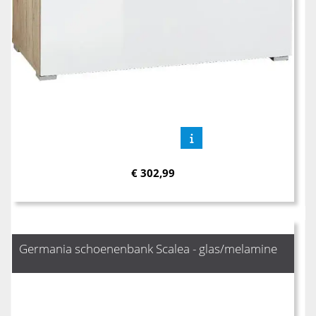
€
302,99
Germania schoenenbank Scalea - glas/melamine