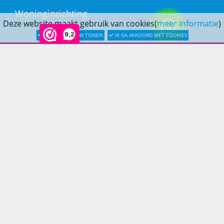
Woninginrichting
Deze website maakt gebruik van cookies(
meer informatie
)
9,2
LATER OPNIEUW TONEN
IK GA AKKOORD MET COOKIES
KLANTENSERVICE
Bestellen
Betaling
Verzending & bezorging
Retouren & service
Openingstijden
CONTACT