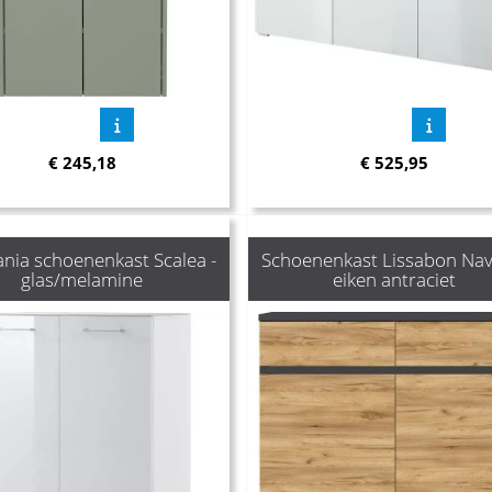
€
245,18
€
525,95
nia schoenenkast Scalea -
Schoenenkast Lissabon Nav
glas/melamine
eiken antraciet