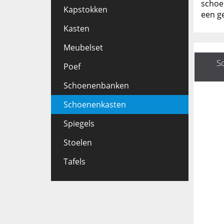
schoen
Kapstokken
een ge
Kasten
Meubelset
S
Poef
Schoenenbanken
Schoenenkasten
Spiegels
Stoelen
Tafels