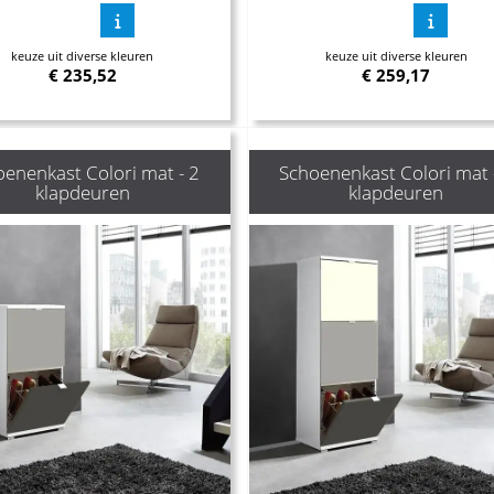
keuze uit diverse kleuren
keuze uit diverse kleuren
€
235,52
€
259,17
enenkast Colori mat - 2
Schoenenkast Colori mat 
klapdeuren
klapdeuren