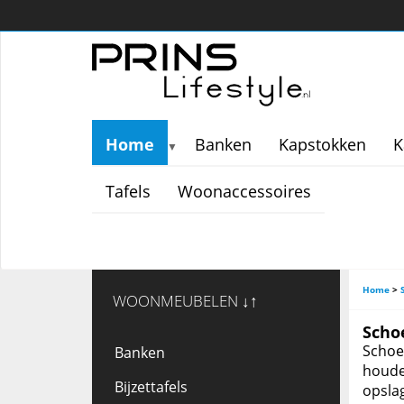
Home
Banken
Kapstokken
K
▼
Tafels
Woonaccessoires
Home
>
WOONMEUBELEN ↓↑
Scho
Schoe
Banken
houden
Bijzettafels
opslag