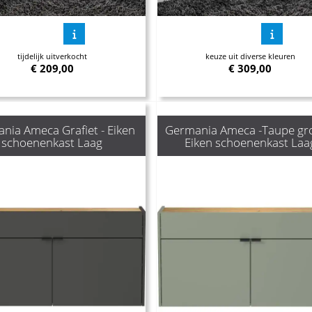
tijdelijk uitverkocht
keuze uit diverse kleuren
€
209,00
€
309,00
nia Ameca Grafiet - Eiken
Germania Ameca -Taupe gro
schoenenkast Laag
Eiken schoenenkast Laa