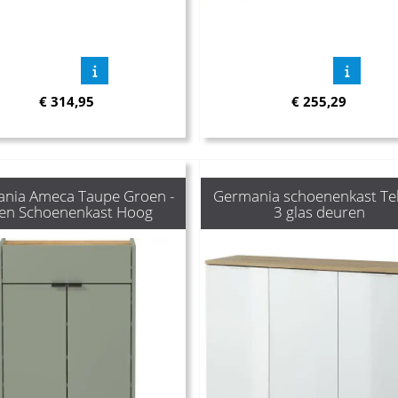
€
314,95
€
255,29
nia Ameca Taupe Groen -
Germania schoenenkast Tel
ken Schoenenkast Hoog
3 glas deuren