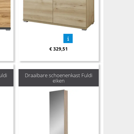
€
329,51
uldi
Draaibare schoenenkast Fuldi
eiken