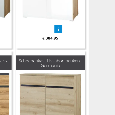
€
384,95
arra
Schoenenkast Lissabon beuken -
Germania