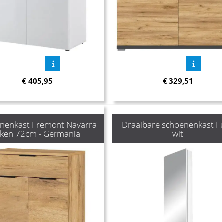
€
405,95
€
329,51
nenkast Fremont Navarra
Draaibare schoenenkast F
iken 72cm - Germania
wit