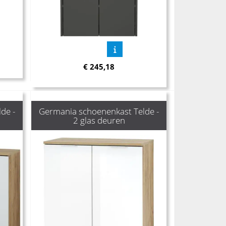
€
245,18
de -
Germania schoenenkast Telde -
2 glas deuren