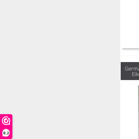
Germa
Ei
9,2