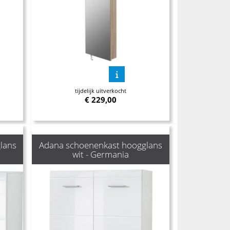
tijdelijk uitverkocht
€
229,00
lans
Adana schoenenkast hoogglans
wit - Germania