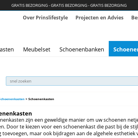
GRATIS BEZORGING - GRATIS BEZORGING - GRATIS BEZORGING
Over Prinslifestyle
Projecten en Advies
Be
asten
Meubelset
Schoenenbanken
Schoene
Schoenenkasten
>
Schoenenkasten
enenkasten
nenkasten zijn een geweldige manier om uw schoenen netje
. Door te kiezen voor een schoenenkast die past bij de stijl
 toevoegen, maar ook bijdragen aan de algehele esthetiek v