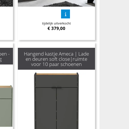
tijdelijk uitverkocht
€
379,00
en -
Hangend kastje Ameca | Lade
g
en deuren soft close|ruimte
voor 10 paar schoenen