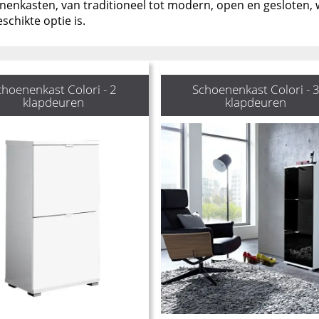
enkasten, van traditioneel tot modern, open en gesloten, wa
schikte optie is.
choenenkast Colori - 2
Schoenenkast Colori - 
klapdeuren
klapdeuren