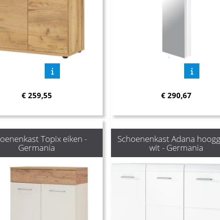
€
259,55
€
290,67
oenenkast Topix eiken -
Schoenenkast Adana hoogg
Germania
wit - Germania