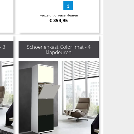
keuze uit diverse kleuren
€
353,95
- 3
Schoenenkast Colori mat - 4
klapdeuren