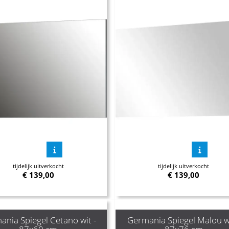
tijdelijk uitverkocht
tijdelijk uitverkocht
€
139,00
€
139,00
ania Spiegel Cetano wit -
Germania Spiegel Malou wi