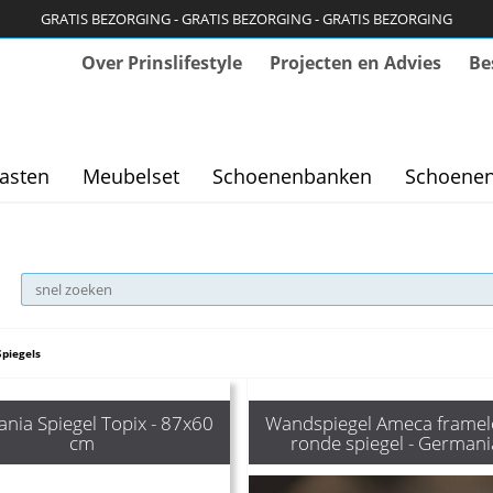
GRATIS BEZORGING - GRATIS BEZORGING - GRATIS BEZORGING
Over Prinslifestyle
Projecten en Advies
Be
asten
Meubelset
Schoenenbanken
Schoenen
Spiegels
nia Spiegel Topix - 87x60
Wandspiegel Ameca framel
cm
ronde spiegel - Germani