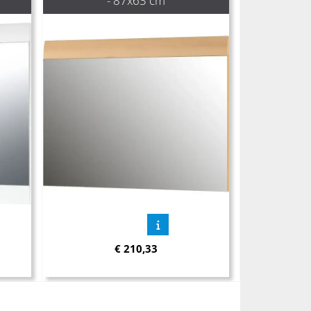
- 87x63 cm
€
210,33