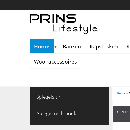
Home
Banken
Kapstokken
K
▼
Woonaccessoires
Home
>
Spiegels ↓↑
Germa
Spiegel rechthoek