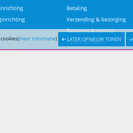
inrichting
Betaling
inrichting
Verzending & bezorging
Retouren & service
 cookies(
meer informatie
)
LATER OPNIEUW TONEN
Openingstijden