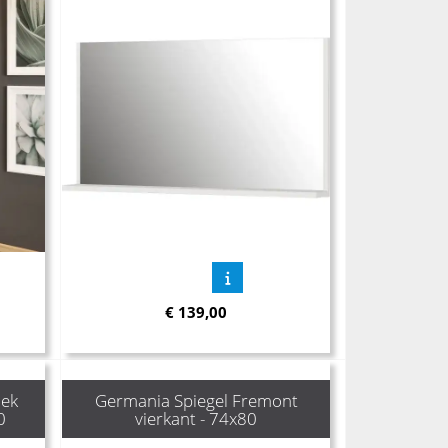
€
139,00
oek
Germania Spiegel Fremont
0
vierkant - 74x80