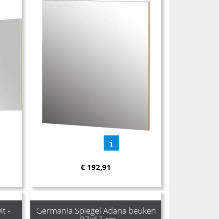
€
192,91
t -
Germania Spiegel Adana beuken