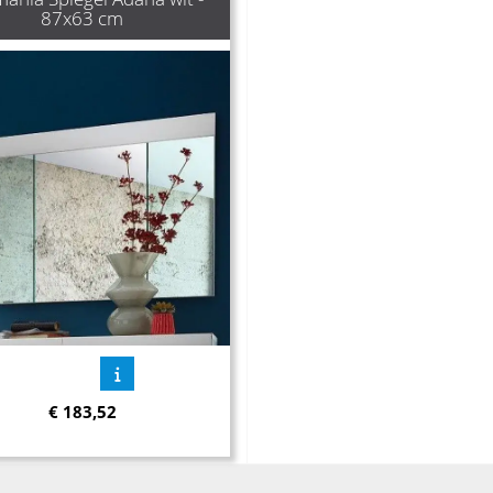
87x63 cm
€
183,52