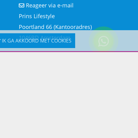
Reageer via e-mail
Prins Lifestyle
Poortland 66 (Kantooradres)
1046BD Amsterdam
IK GA AKKOORD MET COOKIES