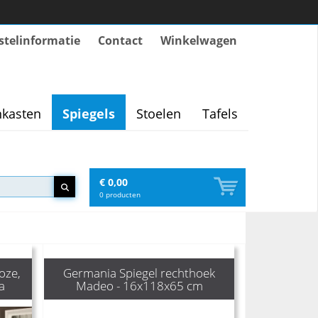
stelinformatie
Contact
Winkelwagen
kasten
Spiegels
Stoelen
Tafels
€ 0,00
0
producten
oze,
Germania Spiegel rechthoek
a
Madeo - 16x118x65 cm