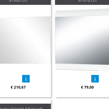
87x60 cm
87x76 cm
€
210,67
€
79,00
ania Spiegel Adana wit -