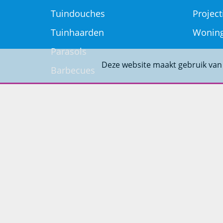
Tuindouches
Project
Tuinhaarden
Woning
Parasols
Deze website maakt gebruik van
Barbecues
Potten
Buitendouches
Buitenkranen
Kantoormeubilair
Keukens
Woonmeubelen
Woonaccessoires