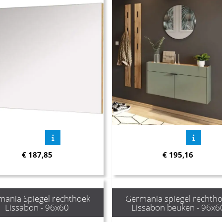
€
187,85
€
195,16
mania Spiegel rechthoek
Germania spiegel rechth
Lissabon - 96x60
Lissabon beuken - 96x6