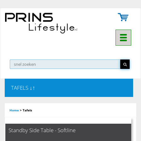
Toggle na
▼
TAFELS ↓↑
Home
>
Tafels
Standby Side Table - Softline