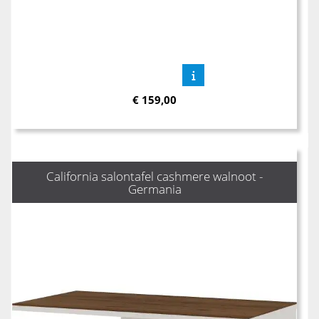
€
159,00
California salontafel cashmere walnoot -
Germania