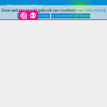
Woninginrichting
Deze website maakt gebruik van cookies(
meer informatie
)
9,2
LATER OPNIEUW TONEN
IK GA AKKOORD MET COOKIES
KLANTENSERVICE
Bestellen
Betaling
Verzending & bezorging
Retouren & service
Openingstijden
CONTACT