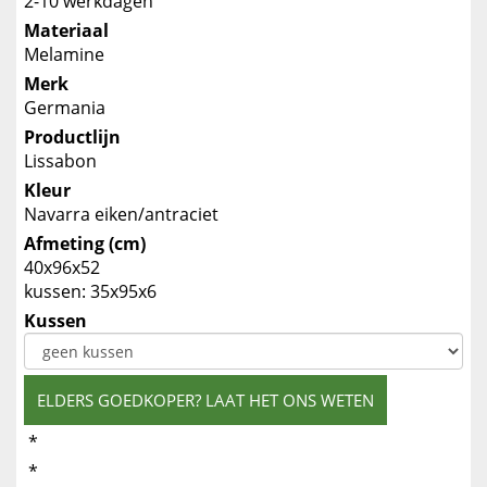
2-10 werkdagen
Materiaal
Melamine
Merk
Germania
Productlijn
Lissabon
Kleur
Navarra eiken/antraciet
Afmeting (cm)
40x96x52
kussen: 35x95x6
Kussen
ELDERS GOEDKOPER? LAAT HET ONS WETEN
*
*