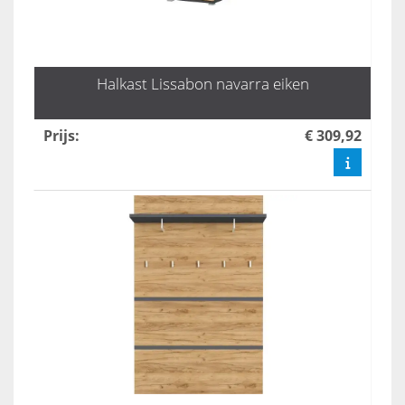
Halkast Lissabon navarra eiken
Prijs
:
€ 309,92