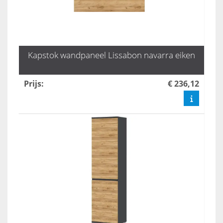
Kapstok wandpaneel Lissabon navarra eiken
Prijs
:
€ 236,12