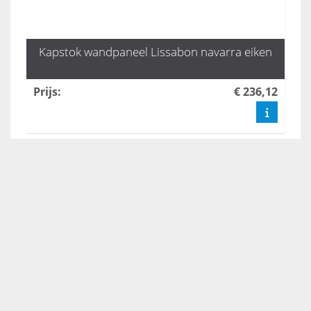
Kapstok wandpaneel Lissabon navarra eiken
Prijs
:
€ 236,12