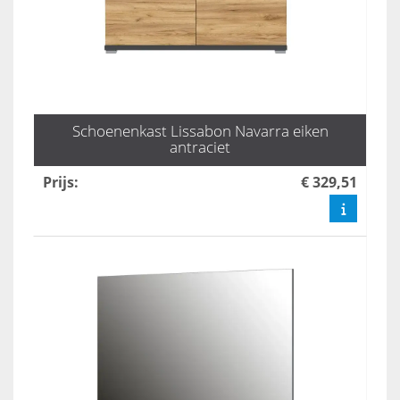
Schoenenkast Lissabon Navarra eiken
antraciet
Prijs
:
€ 329,51