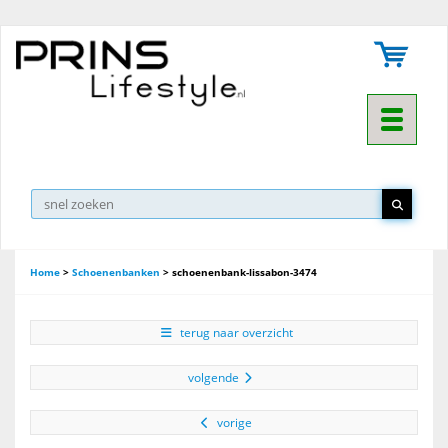
Toggle na
▼
Home
>
Schoenenbanken
>
schoenenbank-lissabon-3474
terug naar overzicht
volgende
vorige