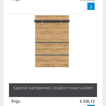
Kapstok wandpaneel Lissabon navarra eiken
Prijs
:
€ 236,12