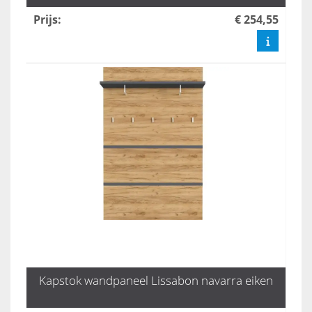
Prijs
:
€ 254,55
Kapstok wandpaneel Lissabon navarra eiken