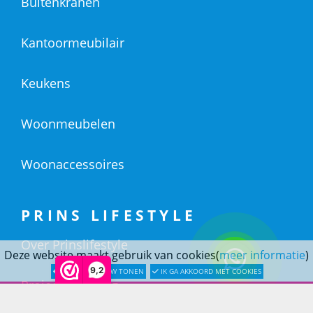
Buitenkranen
Kantoormeubilair
Keukens
Woonmeubelen
Woonaccessoires
PRINS LIFESTYLE
Over Prinslifestyle
Deze website maakt gebruik van cookies(
meer informatie
)
9,2
LATER OPNIEUW TONEN
IK GA AKKOORD MET COOKIES
Projectinrichting