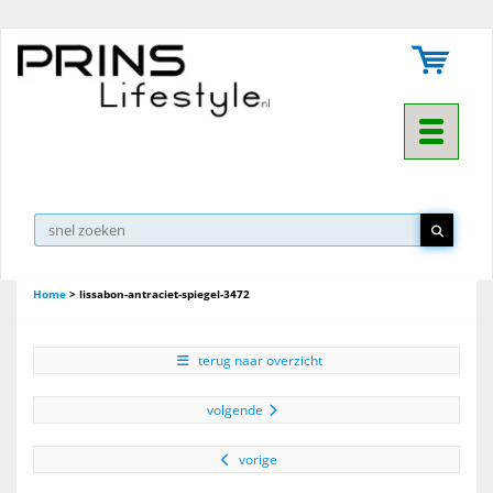
Toggle na
Home
>
lissabon-antraciet-spiegel-3472
terug naar overzicht
volgende
vorige