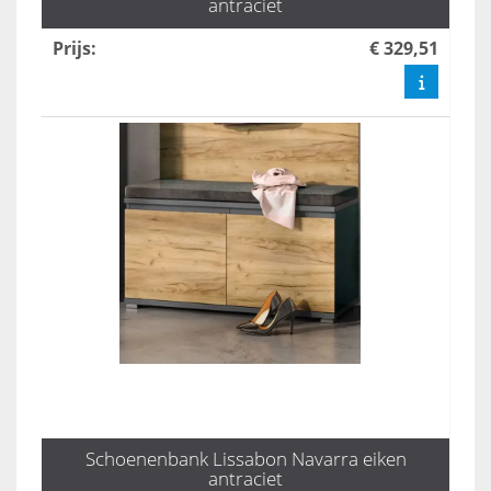
antraciet
Prijs
:
€ 329,51
Schoenenbank Lissabon Navarra eiken
antraciet