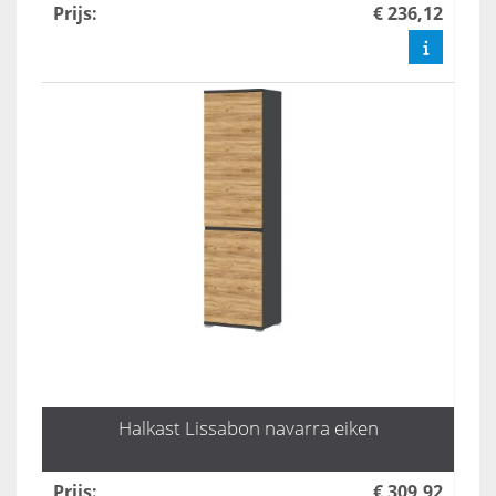
Prijs
:
€ 236,12
Halkast Lissabon navarra eiken
Prijs
:
€ 309,92