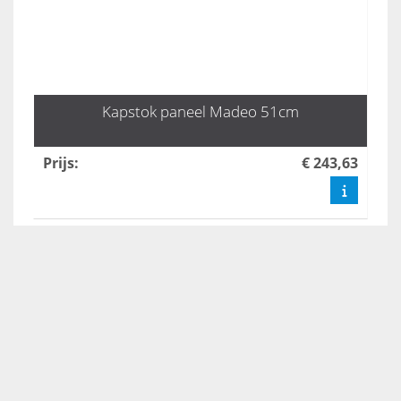
Kapstok paneel Madeo 51cm
Prijs
:
€ 243,63