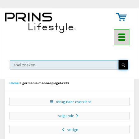
Toggle na
Home
>
germania-madeo-spiegel-2955
terug naar overzicht
volgende
vorige