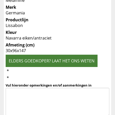
Melamine
Merk
Germania
Productlijn
Lissabon
Kleur
Navarra eiken/antraciet
Afmeting (cm)
30x96x147
ELDERS GOEDKOPER? LAAT HET ONS WETEN
*
*
Vul hieronder opmerkingen en/of aanmerkingen in