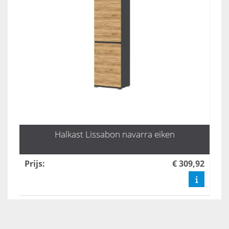
Halkast Lissabon navarra eiken
Prijs
:
€ 309,92