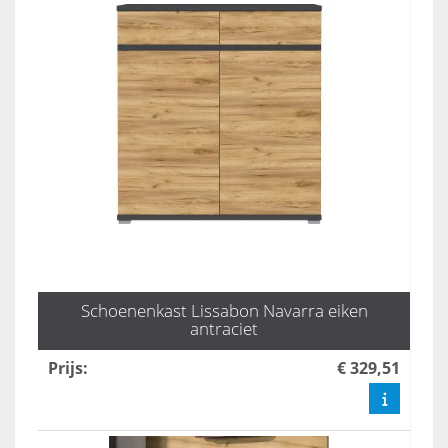
Schoenenkast Lissabon Navarra eiken
antraciet
Prijs
:
€ 329,51