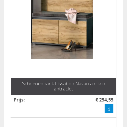
Schoenenbank Lissabon Navarra eiken
antraciet
Prijs
:
€ 254,55