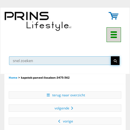
Toggle na
Home
>
kapstok-paneel-lissabon-3475-562
terug naar overzicht
volgende
vorige