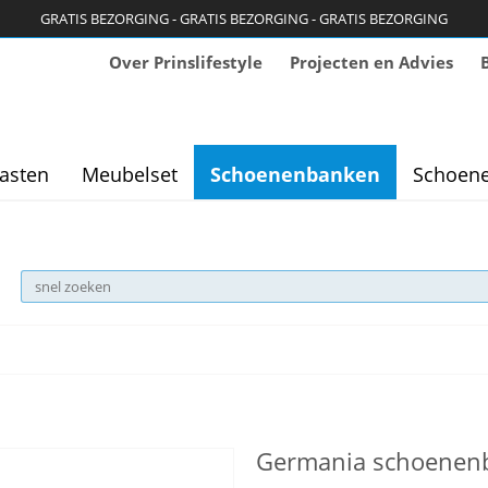
GRATIS BEZORGING - GRATIS BEZORGING - GRATIS BEZORGING
Over Prinslifestyle
Projecten en Advies
asten
Meubelset
Schoenenbanken
Schoene
Germania schoenenb