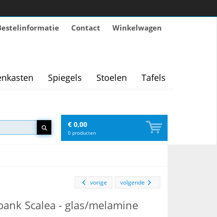
Bestelinformatie
Contact
Winkelwagen
nkasten
Spiegels
Stoelen
Tafels
€ 0,00
0
producten
vorige
volgende
ank Scalea - glas/melamine