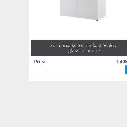
Germania schoenenkast Scalea -
glas/melamine
Prijs
:
€ 40