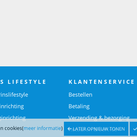
S LIFESTYLE
KLANTENSERVICE
inslifestyle
Bestellen
inrichting
Betaling
inrichting
Verzending & bezorging
n cookies(
meer informatie
)
Retouren & service
LATER OPNIEUW TONEN