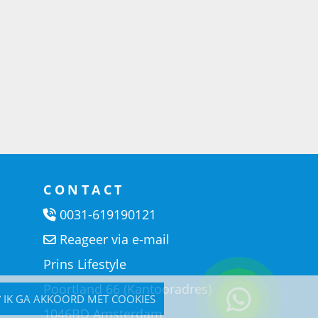
CONTACT
0031-619190121
Reageer via e-mail
Prins Lifestyle
Poortland 66 (Kantooradres)
IK GA AKKOORD MET COOKIES
1046BD Amsterdam