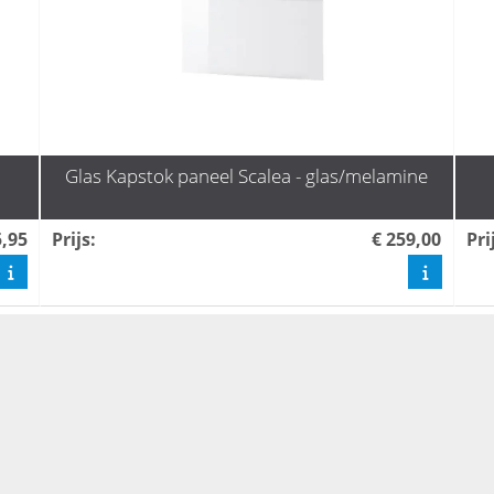
Glas Kapstok paneel Scalea - glas/melamine
5,95
Prijs
:
€ 259,00
Pri