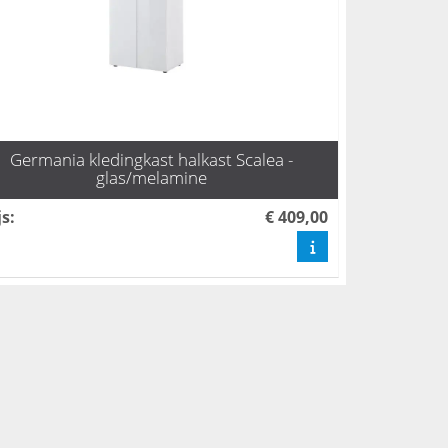
Germania kledingkast halkast Scalea -
glas/melamine
js
:
€ 409,00