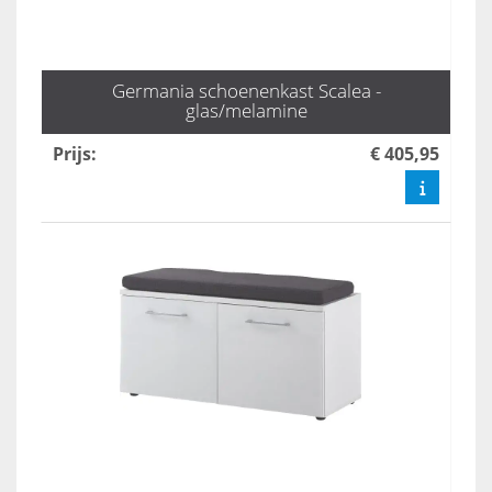
Germania schoenenkast Scalea -
glas/melamine
Prijs
:
€ 405,95