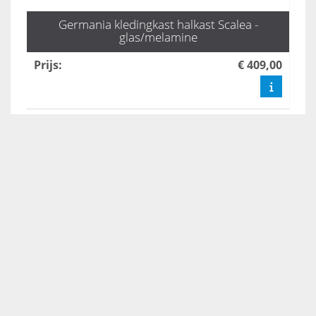
Germania kledingkast halkast Scalea -
glas/melamine
Prijs
:
€ 409,00