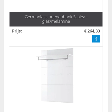
Germania schoenenbank Scalea -
glas/melamine
Prijs
:
€ 264,33