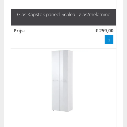
Glas Kapstok paneel Scalea - glas/melamine
Prijs
:
€ 259,00