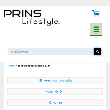
Toggle na
Home
>
garderobekast-scalea-3764
terug naar overzicht
volgende
vorige