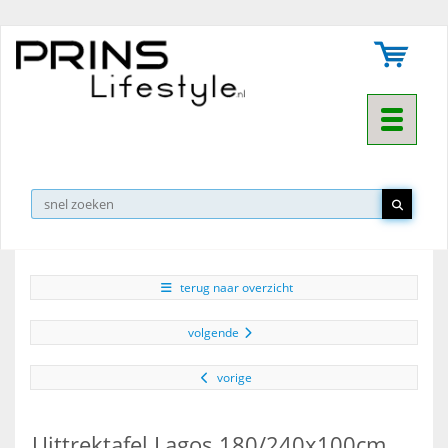
Toggle na
▼
terug naar overzicht
volgende
vorige
Uittrektafel Lagos 180/240x100cm