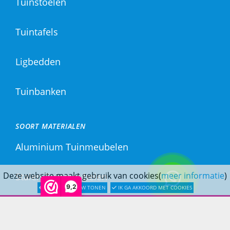
Tuinstoelen
Tuintafels
Ligbedden
Tuinbanken
SOORT MATERIALEN
Aluminium Tuinmeubelen
Deze website maakt gebruik van cookies(
meer informatie
)
Stalen Tuinmeubelen
9,2
LATER OPNIEUW TONEN
IK GA AKKOORD MET COOKIES
RVS Tuinmeubelen