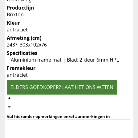
Productlijn
Brixton
Kleur
antraciet
Afmeting (cm)
243?: 303x102x76
Specificaties
| Aluminium frame mat | Blad: 2 kleur 6mm HPL
Framekleur
antraciet
ELDERS GOEDKOPER? LAAT HET ONS WETEN
*
*
Vul hieronder opmerkingen en/of aanmerkingen in