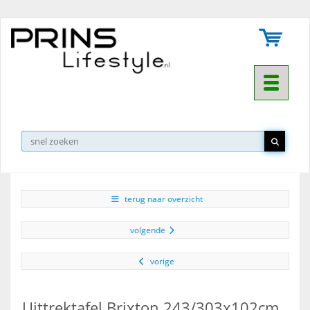
Toggle na
▼
terug naar overzicht
volgende
vorige
Uittrektafel Brixton 243/303x102cm