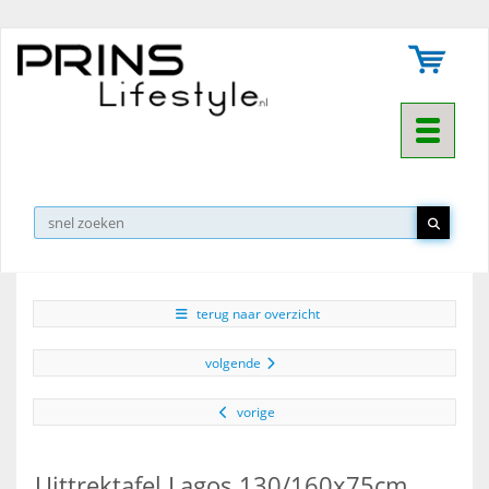
Toggle na
▼
terug naar overzicht
volgende
vorige
Uittrektafel Lagos 130/160x75cm