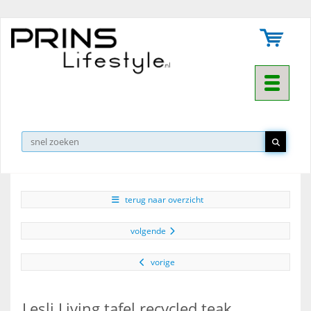
Toggle na
▼
terug naar overzicht
volgende
vorige
Lesli Living tafel recycled teak