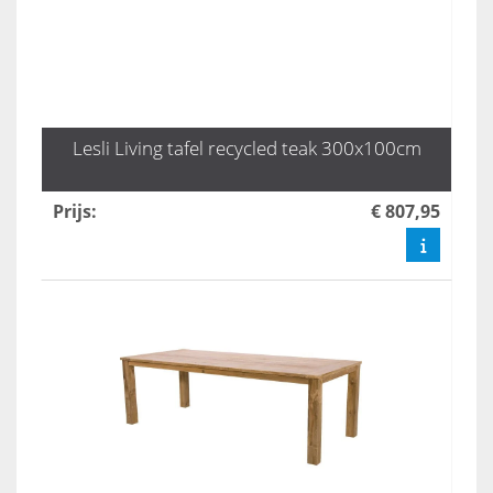
Lesli Living tafel recycled teak 300x100cm
Prijs
:
€ 807,95