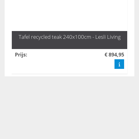
Tafel recycled teak 240x100cm - Lesli Living
Prijs
:
€ 894,95