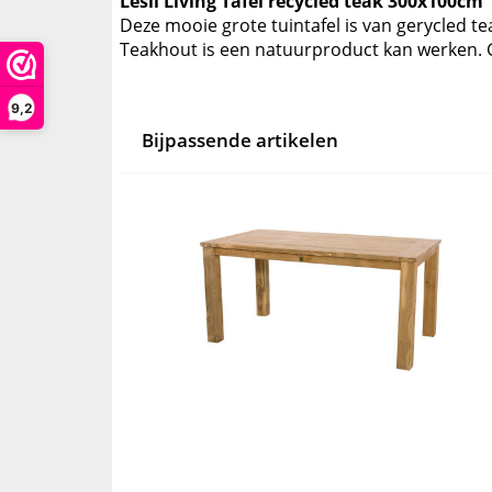
Lesli Living Tafel recycled teak 300x100cm
Deze mooie grote tuintafel is van gerycled tea
Teakhout is een natuurproduct kan werken. G
9,2
Bijpassende artikelen