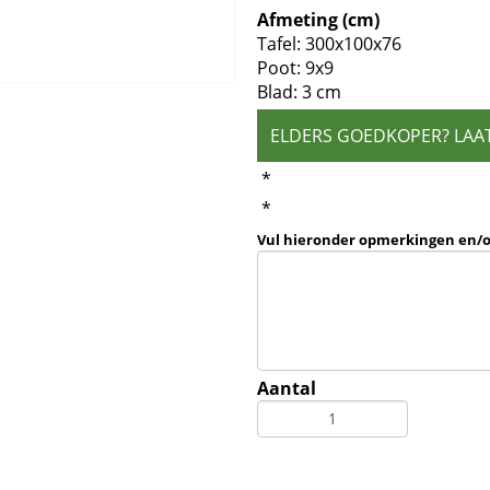
Afmeting (cm)
Tafel: 300x100x76
Poot: 9x9
Blad: 3 cm
ELDERS GOEDKOPER? LAA
*
*
Vul hieronder opmerkingen en/
Aantal