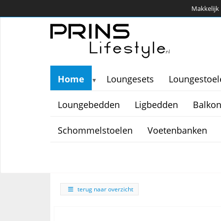
Makkelijk 
Home
Loungesets
Loungestoel
▼
Loungebedden
Ligbedden
Balkon
Schommelstoelen
Voetenbanken
terug naar overzicht