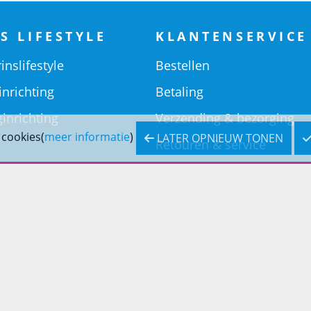
S LIFESTYLE
KLANTENSERVICE
inslifestyle
Bestellen
inrichting
Betaling
inrichting
Verzending & bezorging
 cookies(
meer informatie
)
LATER OPNIEUW TONEN
Retouren & service
Openingstijden