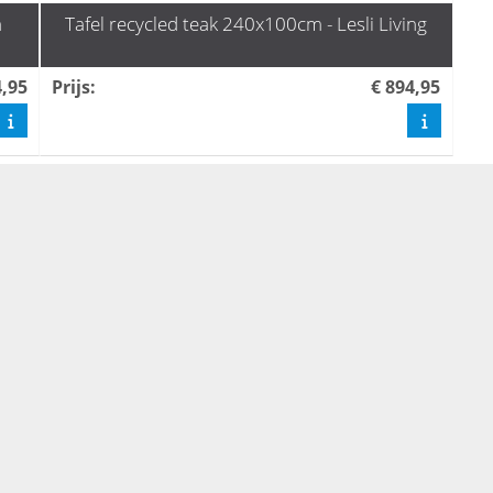
m
Tafel recycled teak 240x100cm - Lesli Living
4,95
Prijs
:
€ 894,95