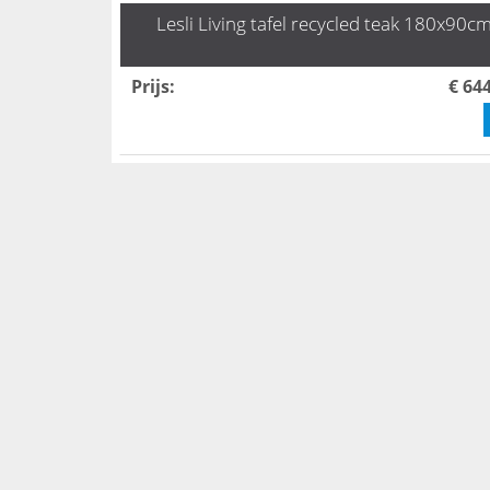
Lesli Living tafel recycled teak 180x90c
Prijs
:
€ 64