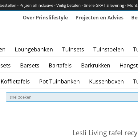
bestellen - Prijzen all inclusive - Veilig betalen - Snelle GRATIS levering - Mon
Over Prinslifestyle
Projecten en Advies
Be
en
Loungebanken
Tuinsets
Tuinstoelen
T
sets
Barsets
Bartafels
Barkrukken
Hangst
Koffietafels
Pot Tuinbanken
Kussenboxen
T
Lesli Living tafel r