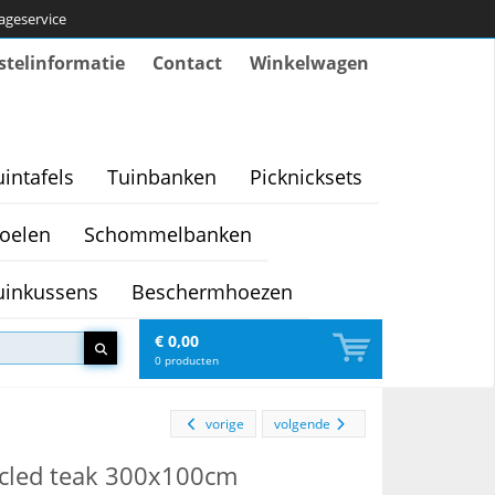
tageservice
stelinformatie
Contact
Winkelwagen
uintafels
Tuinbanken
Picknicksets
oelen
Schommelbanken
uinkussens
Beschermhoezen
€ 0,00
0
producten
vorige
volgende
ecycled teak 300x100cm