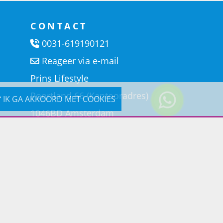
CONTACT
0031-619190121
Reageer via e-mail
Prins Lifestyle
Poortland 66 (Kantooradres)
IK GA AKKOORD MET COOKIES
1046BD Amsterdam