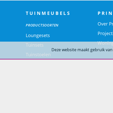
TUINMEUBELS
PRIN
Over Pr
PRODUCTSOORTEN
Project
Loungesets
Woning
Tuinsets
Deze website maakt gebruik van
Tuinstoelen
Tuintafels
Ligbedden
Tuinbanken
SOORT MATERIALEN
Aluminium Tuinmeubelen