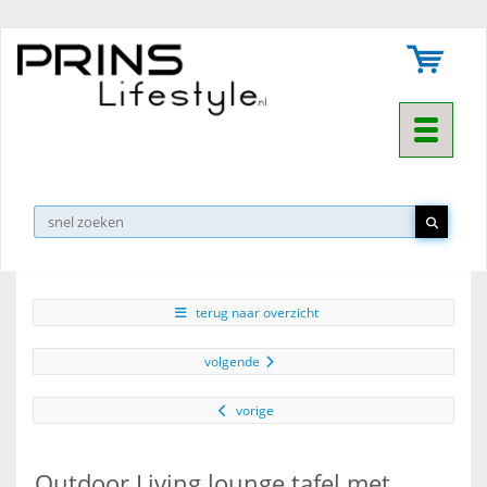
Toggle na
▼
terug naar overzicht
volgende
vorige
Outdoor Living lounge tafel met