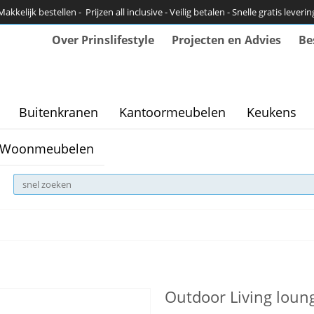
Makkelijk bestellen - Prijzen all inclusive - Veilig betalen - Snelle gratis leverin
Over Prinslifestyle
Projecten en Advies
Be
Buitenkranen
Kantoormeubelen
Keukens
Woonmeubelen
Outdoor Living loun