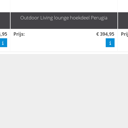
Outdoor Living lounge hoekdeel Perugia
4,95
Prijs
:
€ 394,95
Pri