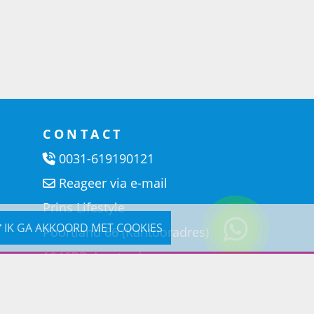
CONTACT
0031-619190121
Reageer via e-mail
Prins Lifestyle
IK GA AKKOORD MET COOKIES
Poortland 66 (Kantooradres)
1046BD Amsterdam