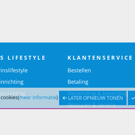
S LIFESTYLE
KLANTENSERVICE
inslifestyle
Bestellen
inrichting
Betaling
inrichting
Verzending & bezorging
 cookies(
meer informatie
)
LATER OPNIEUW TONEN
Retouren & service
Openingstijden