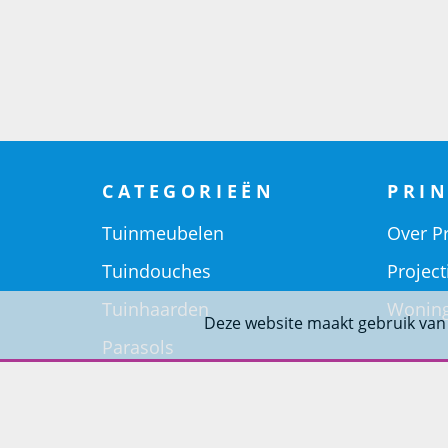
CATEGORIEËN
PRIN
Tuinmeubelen
Over Pr
Tuindouches
Project
Tuinhaarden
Woning
Deze website maakt gebruik van
Parasols
Barbecues
Potten