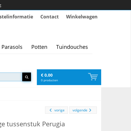
g
stelinformatie
Contact
Winkelwagen
Parasols
Potten
Tuindouches
€ 0,00
0
producten
vorige
volgende
ge tussenstuk Perugia