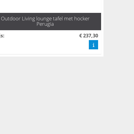
Outdoor Living lounge tafel met hocker
Perugia
js
:
€ 237,30