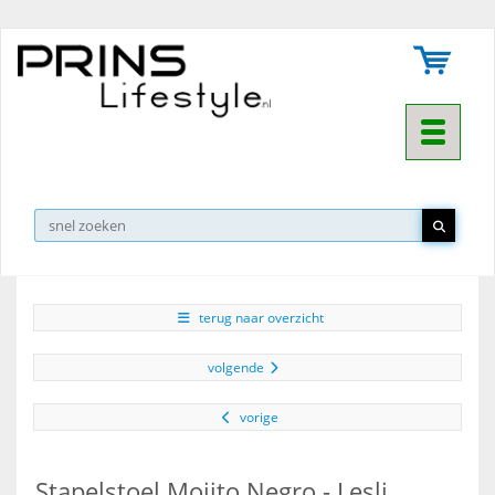
Toggle na
▼
terug naar overzicht
volgende
vorige
Stapelstoel Mojito Negro - Lesli