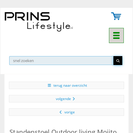
Toggle na
▼
terug naar overzicht
volgende
vorige
Standenstoel Outdoor living Mojito