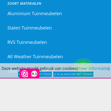
SOORT MATERIALEN
Aluminium Tuinmeubelen
Stalen Tuinmeubelen
RVS Tuinmeubelen
All Weather Tuinmeubelen
Deze website maakt gebruik van cookies(
meer informatie
)
Teak Tuinmeubelen
9,2
LATER OPNIEUW TONEN
IK GA AKKOORD MET COOKIES
Bamboe Tuinmeubelen
Rotan Tuinmeubelen