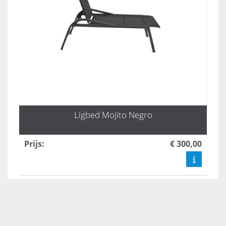
Ligbed Mojito Negro
Prijs
:
€ 300,00