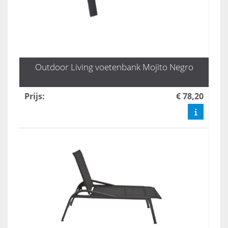
Outdoor Living voetenbank Mojito Negro
Prijs
:
€ 78,20