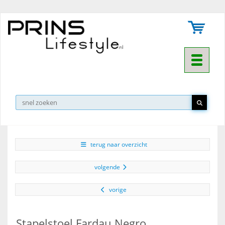
Toggle na
▼
terug naar overzicht
volgende
vorige
Stapelstoel Fardau Negro