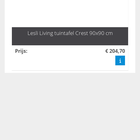
Lesli Living tuintafel Crest 90x90 cm
Prijs
:
€ 204,70