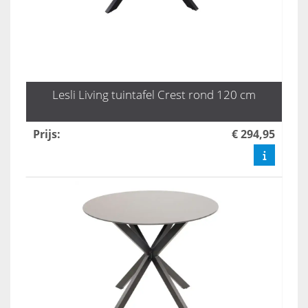
Lesli Living tuintafel Crest rond 120 cm
Prijs
:
€ 294,95