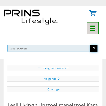
Toggle na
▼
terug naar overzicht
volgende
vorige
Lesli Living tuinstoel stapelstoel Kara