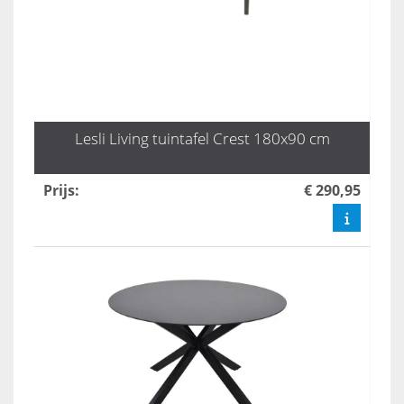
Lesli Living tuintafel Crest 180x90 cm
Prijs
:
€ 290,95