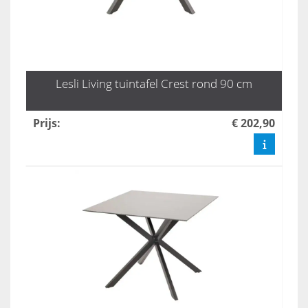
Lesli Living tuintafel Crest rond 90 cm
Prijs
:
€ 202,90