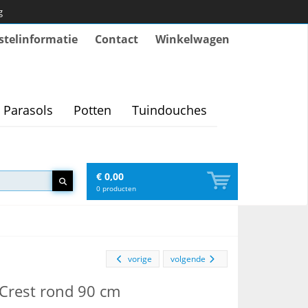
g
stelinformatie
Contact
Winkelwagen
Parasols
Potten
Tuindouches
€ 0,00
0
producten
vorige
volgende
l Crest rond 90 cm