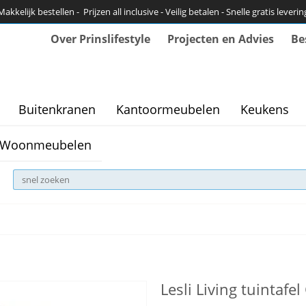
Makkelijk bestellen - Prijzen all inclusive - Veilig betalen - Snelle gratis leverin
Over Prinslifestyle
Projecten en Advies
Be
Buitenkranen
Kantoormeubelen
Keukens
Woonmeubelen
Lesli Living tuintafe