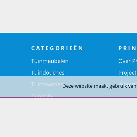
CATEGORIEËN
PRIN
Tuinmeubelen
Over Pr
Tuindouches
Project
Tuinhaarden
Woning
Deze website maakt gebruik van
Parasols
Barbecues
Potten
Buitendouches