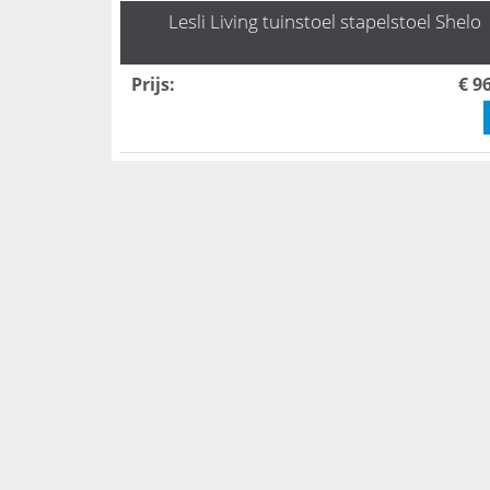
Lesli Living tuinstoel stapelstoel Shelo
Prijs
:
€ 9