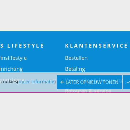
S LIFESTYLE
KLANTENSERVICE
inslifestyle
Bestellen
inrichting
Betaling
inrichting
Verzending & bezorging
 cookies(
meer informatie
)
LATER OPNIEUW TONEN
Retouren & service
Openingstijden