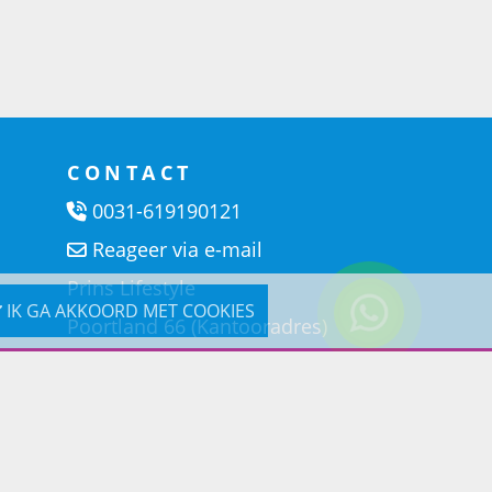
CONTACT
0031-619190121
Reageer via e-mail
Prins Lifestyle
IK GA AKKOORD MET COOKIES
Poortland 66 (Kantooradres)
1046BD Amsterdam