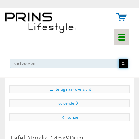
Toggle na
▼
terug naar overzicht
volgende
vorige
Tafel Nordic 145x90cm