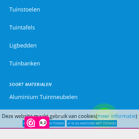
Tuinstoelen
Tuintafels
Ligbedden
Tuinbanken
SOORT MATERIALEN
Aluminium Tuinmeubelen
Stalen Tuinmeubelen
Deze website maakt gebruik van cookies(
meer informatie
)
9,2
LATER OPNIEUW TONEN
IK GA AKKOORD MET COOKIES
RVS Tuinmeubelen