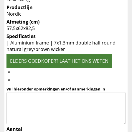
Productlijn
Nordic
Afmeting (cm)
57,5x62x82,5
Specificaties
| Aluminium frame | 7x1,3mm double half round
natural grey/brown wicker
ELDERS GOEDKOPER? LAAT HET ONS WETEN
*
*
Vul hieronder opmerkingen en/of aanmerkingen in
Aantal