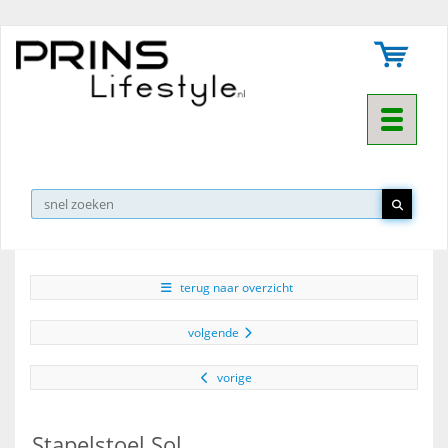
Toggle na
▼
terug naar overzicht
volgende
vorige
Stapelstoel Sol