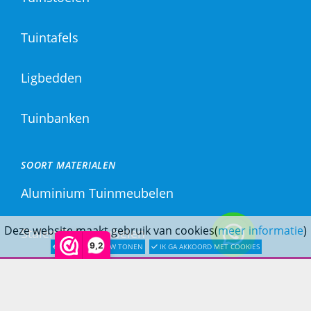
Tuintafels
Ligbedden
Tuinbanken
SOORT MATERIALEN
Aluminium Tuinmeubelen
Deze website maakt gebruik van cookies(
meer informatie
)
Stalen Tuinmeubelen
9,2
LATER OPNIEUW TONEN
IK GA AKKOORD MET COOKIES
RVS Tuinmeubelen