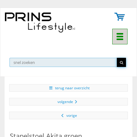
Toggle na
▼
terug naar overzicht
volgende
vorige
Stapelstoel Akita groen