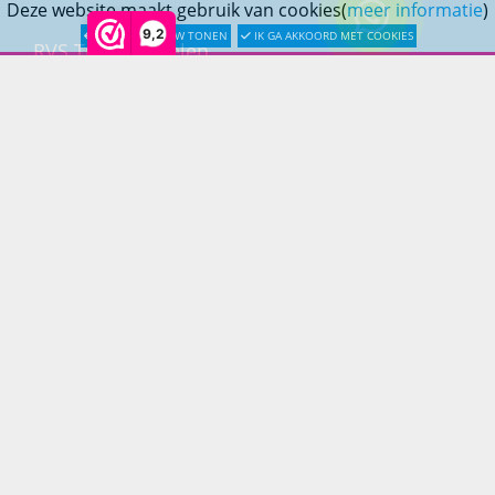
Deze website maakt gebruik van cookies(
meer informatie
)
9,2
LATER OPNIEUW TONEN
IK GA AKKOORD MET COOKIES
RVS Tuinmeubelen
All Weather Tuinmeubelen
Teak Tuinmeubelen
Bamboe Tuinmeubelen
Rotan Tuinmeubelen
Wicker Tuinmeubelen
Rope Tuinmeubelen