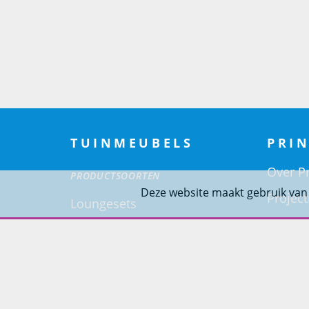
TUINMEUBELS
PRIN
Over Pr
PRODUCTSOORTEN
Deze website maakt gebruik van
Project
Loungesets
Woning
Tuinsets
Tuinstoelen
Tuintafels
Ligbedden