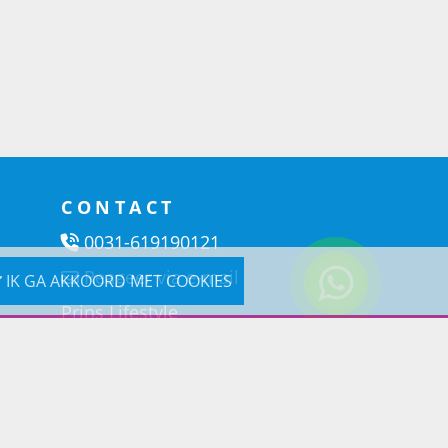
CONTACT
0031-619190121
Reageer via e-mail
IK GA AKKOORD MET COOKIES
Prins Lifestyle
Poortland 66 (Kantooradres)
1046BD Amsterdam