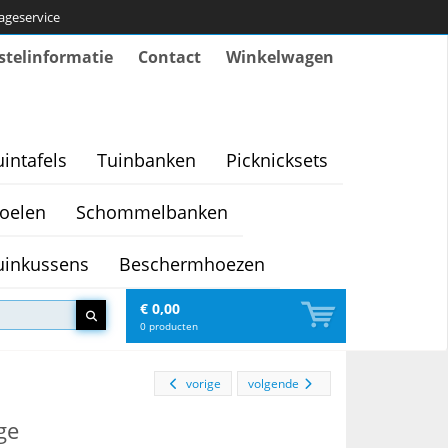
tageservice
stelinformatie
Contact
Winkelwagen
uintafels
Tuinbanken
Picknicksets
oelen
Schommelbanken
uinkussens
Beschermhoezen
€ 0,00
0
producten
vorige
volgende
ge