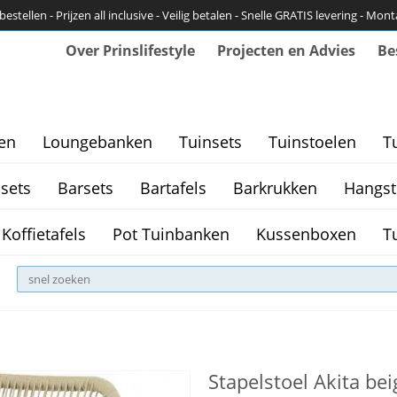
bestellen - Prijzen all inclusive - Veilig betalen - Snelle GRATIS levering - Mon
Over Prinslifestyle
Projecten en Advies
Be
en
Loungebanken
Tuinsets
Tuinstoelen
T
sets
Barsets
Bartafels
Barkrukken
Hangst
Koffietafels
Pot Tuinbanken
Kussenboxen
T
Stapelstoel Akita bei