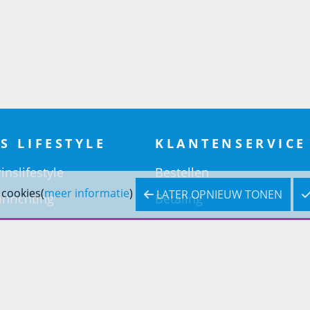
S LIFESTYLE
KLANTENSERVICE
inslifestyle
Bestellen
 cookies(
meer informatie
)
LATER OPNIEUW TONEN
inrichting
Betaling
inrichting
Verzending & bezorging
Retouren & service
Openingstijden