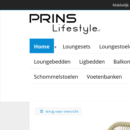
Makkelijk 
Home
Loungesets
Loungestoel
▼
Loungebedden
Ligbedden
Balkon
Schommelstoelen
Voetenbanken
terug naar overzicht