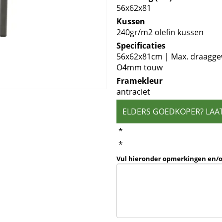
56x62x81
Kussen
240gr/m2 olefin kussen
Specificaties
56x62x81cm | Max. draaggew
O4mm touw
Framekleur
antraciet
ELDERS GOEDKOPER? LAA
*
*
Vul hieronder opmerkingen en/