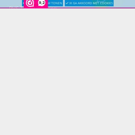
9,2
LATER OPNIEUW TONEN
IK GA AKKOORD MET COOKIES
RVS Tuinmeubelen
All Weather Tuinmeubelen
Teak Tuinmeubelen
Bamboe Tuinmeubelen
Rotan Tuinmeubelen
Wicker Tuinmeubelen
Rope Tuinmeubelen
Textileen Tuinmeubelen