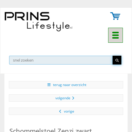
Toggle na
▼
terug naar overzicht
volgende
vorige
Schommelstoel Zenzi zwart