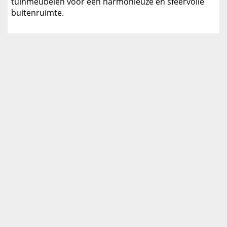
tuinmeubelen voor een harmonieuze en sfeervolle
buitenruimte.