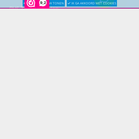
9,2
LATER OPNIEUW TONEN
IK GA AKKOORD MET COOKIES
RVS Tuinmeubelen
All Weather Tuinmeubelen
Teak Tuinmeubelen
Bamboe Tuinmeubelen
Rotan Tuinmeubelen
Wicker Tuinmeubelen
Rope Tuinmeubelen
Textileen Tuinmeubelen