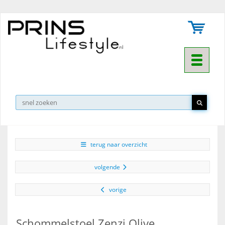
Toggle na
▼
terug naar overzicht
volgende
vorige
Schommelstoel Zenzi Olive