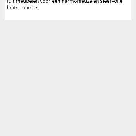
tuinmeubelen voor een harmonieuze en sfeervolle
buitenruimte.