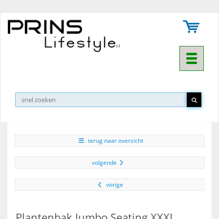
Toggle na
▼
terug naar overzicht
volgende
vorige
Plantenbak Jumbo Seating XXXL,