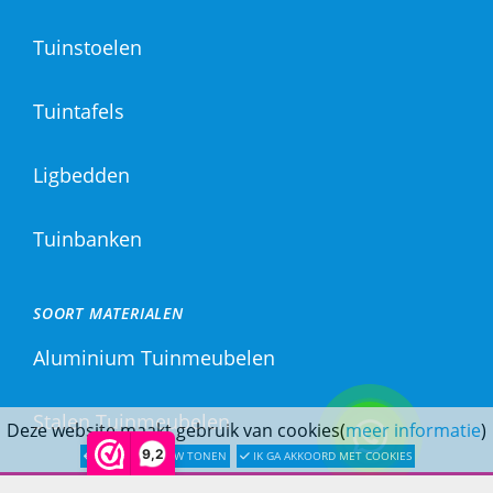
Tuinstoelen
Tuintafels
Ligbedden
Tuinbanken
SOORT MATERIALEN
Aluminium Tuinmeubelen
Stalen Tuinmeubelen
Deze website maakt gebruik van cookies(
meer informatie
)
9,2
LATER OPNIEUW TONEN
IK GA AKKOORD MET COOKIES
RVS Tuinmeubelen